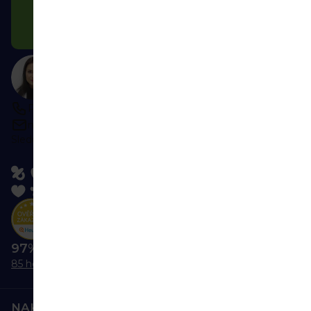
Vaša e-mailová adresa je u nás v bezpečí.
Newslettery
odosiela
HealthFactory.sk
,
oficiálny
e-shop
značiek
Kendamil. Beginnings, Good Gout a Salvest.
Potrebujete poradiť?
Ozvite sa nám
Po-Pi 9:00-16:00
napíšte kedykoľvek
Sledujte nás:
97% nás odporúča
85 hodnotení
NAKUPOVANIE