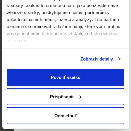
Do košíka
soubory cookie.
Informace o tom, jako používáte naše
webové stránky, poskytujeme i našim partnerům v
oblasti sociálních médií, inzerci a analýzy.
Títo partneři
3
položiek celkom
O
oznámili skombinovat s dalšími údaji, které vám mohou
v
poskytnout nebo které od vás získali, keď ste používali
l
ich služby.
Odborník na detskú výživu a prebaľovanie
Naše produkty dokonale poznáme. Sme
á
distribútorom značiek Kendamil, Good
d
Gout, Salvest, Muumi Baby a Ella's Kitchen,
Zobraziť detaily
a
a preto u nás nájdete kompletný sortiment.
c
Doprava zadarmo od 65 €
i
Povoliť všetko
Rýchlo expedujeme všetky objednávky.
Doručujeme navyše do mnohých krajín Európy.
e
p
Vernostný program Premium
Prispôsobiť
Čím viac nakúpite, tým viac Premium bodov
r
získate a tým väčšiu zľavu následne môžete
v
uplatniť.
k
Odmietnuť
y