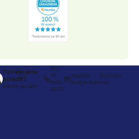
Po-
Potrebujete
Pi
napíšte
Sledujte
poradiť?
9:00-
kedykoľvek
nás:
Ozvite sa nám
16:00