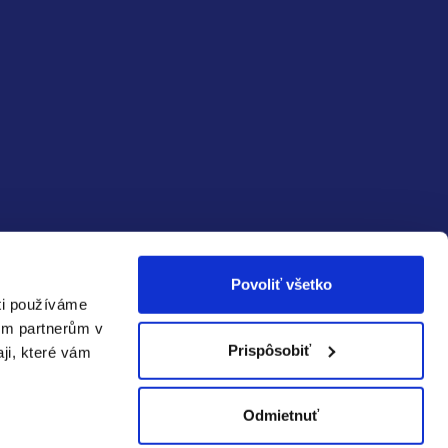
Povoliť všetko
ečná
Spoľahlivá
ti používáme
a:
doprava:
im partnerům v
Prispôsobiť
aji, které vám
Odmietnuť
Vytvoril Shoptet Premium