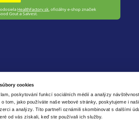
s
 odosiela
HealthFactory.sk
,
oficiálny
e-shop
značiek
Good Gout a Salvest.
u
 súbory cookies
Bezp
lam, poskytování funkcí sociálních médií a analýzy návštěvnos
platb
 o tom, jako používáte naše webové stránky, poskytujeme i naš
nzerci a analýzy.
Títo partneři oznámili skombinovat s dalšími úd
é od vás získali, keď ste používali ich služby.