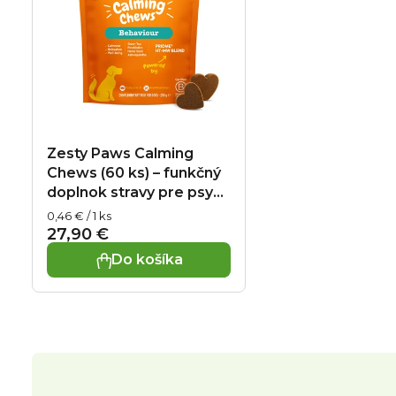
d
i
u
s
k
p
t
r
o
Zesty Paws Calming
o
Chews (60 ks) – funkčný
v
doplnok stravy pre psy
d
na pokoj a pohodu
Jednotková
0,46 € / 1 ks
cena:
u
27,90 €
Do košíka
k
t
o
v