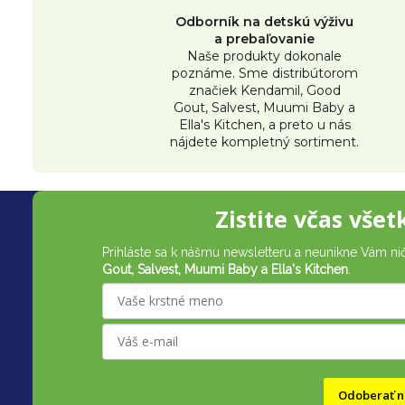
Odborník na detskú výživu
a prebaľovanie
Naše produkty dokonale
poznáme. Sme distribútorom
značiek Kendamil, Good
Gout, Salvest, Muumi Baby a
Ella's Kitchen, a preto u nás
nájdete kompletný sortiment.
Z
Zistite včas všet
á
Prihláste sa k nášmu newsletteru a neunikne Vám ni
p
Gout, Salvest, Muumi Baby a Ella's Kitchen
.
ä
t
i
Odoberať n