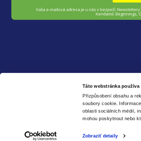
e
Vaša e-mailová adresa je u nás v bezpečí.
Newslettery
Kendamil. Beginnings, 
HEALTHFACTORY.SK
Táto webstránka používa
O nás
Přizpůsobení obsahu a rek
Blog ❀
soubory cookie.
Informace
Spolupracujte s námi
oblasti sociálních médií, i
mohou poskytnout nebo kter
Copyright 2026
HealthFactory.sk
. Všetky práva vyhradené.
Zobraziť detaily