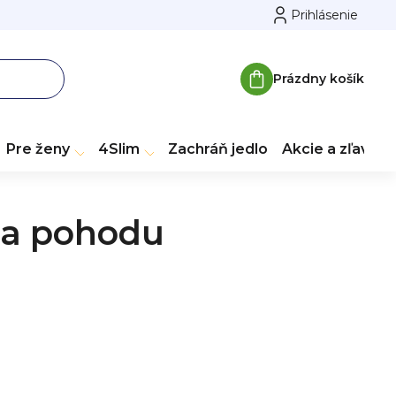
Prihlásenie
Prázdny košík
Nákupný
košík
Pre ženy
4Slim
Zachráň jedlo
Akcie a zľavy
d a pohodu