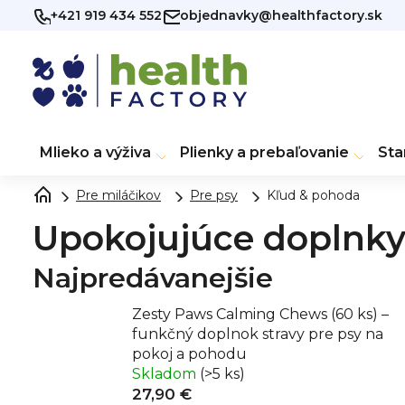
Prejsť
+421 919 434 552
objednavky@healthfactory.sk
na
obsah
Mlieko a výživa
Plienky a prebaľovanie
Sta
Pre miláčikov
Pre psy
Kľud & pohoda
Upokojujúce doplnky 
Najpredávanejšie
Zesty Paws Calming Chews (60 ks) –
funkčný doplnok stravy pre psy na
pokoj a pohodu
Skladom
(>5 ks)
27,90 €