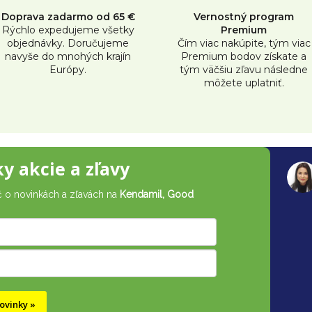
á
Doprava zadarmo od 65 €
Vernostný program
d
Rýchlo expedujeme všetky
Premium
objednávky. Doručujeme
Čím viac nakúpite, tým viac
a
navyše do mnohých krajín
Premium bodov získate a
c
Európy.
tým väčšiu zľavu následne
môžete uplatniť.
i
e
p
r
ky akcie a zľavy
v
č o novinkách a zľavách na
Kendamil, Good
k
y
v
ý
p
ovinky »
i