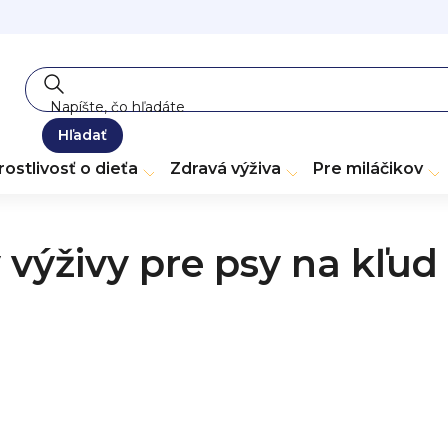
Hľadať
rostlivosť o dieťa
Zdravá výživa
Pre miláčikov
výživy pre psy na kľu