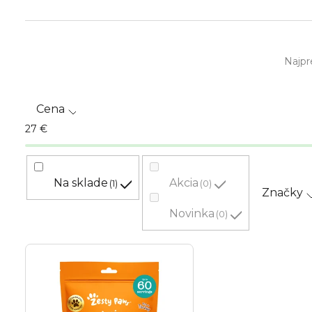
R
Najpr
a
d
Cena
e
27
€
n
i
Na sklade
Akcia
1
0
Značky
e
Novinka
0
p
V
r
ý
o
p