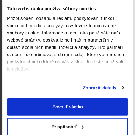
Táto webstránka používa súbory cookies
Přizpůsobení obsahu a reklam, poskytování funkcí
sociálních médií a analýzy návštěvnosti používáme
soubory cookie.
Informace o tom, jako používáte naše
webové stránky, poskytujeme i našim partnerům v
oblasti sociálních médií, inzerci a analýzy.
Títo partneři
oznámili skombinovat s dalšími údaji, které vám mohou
Holle BIO Špaldová kaša
Holle BIO Ryžová kaša
poskytnout nebo které od vás získali, keď ste používali
(250 g)
(250 g)
ich služby.
4,50 €
4,50 €
Jednotková
Jednotková
1,80 € / 100 g
1,80 € / 100 g
cena:
cena:
Do košíka
Do košíka
Zobraziť detaily
Povoliť všetko
Prispôsobiť