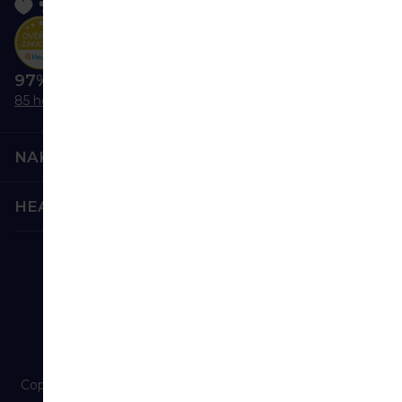
97% nás odporúča
85 hodnotení
NAKUPOVANIE
HEALTHFACTORY.SK
Bezpečná platba:
Spoľahlivá doprava:
Copyright 2026
HealthFactory.sk
. Všetky práva vyhradené.