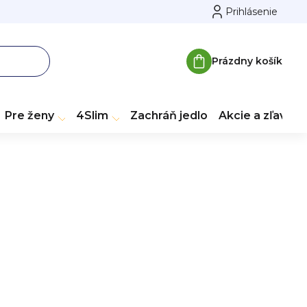
Prihlásenie
Prázdny košík
Nákupný
košík
Pre ženy
4Slim
Zachráň jedlo
Akcie a zľavy