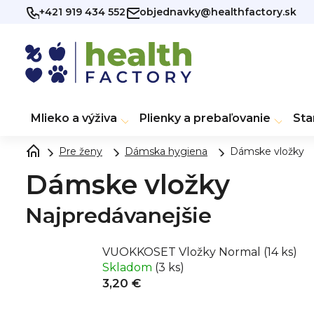
Prejsť
+421 919 434 552
objednavky@healthfactory.sk
na
obsah
Mlieko a výživa
Plienky a prebaľovanie
Sta
Pre ženy
Dámska hygiena
Dámske vložky
Dámske vložky
Najpredávanejšie
VUOKKOSET Vložky Normal (14 ks)
Skladom
(3 ks)
3,20 €