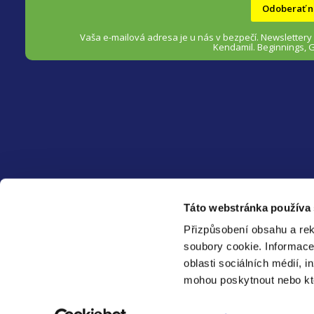
Odoberať n
e
Vaša e-mailová adresa je u nás v bezpečí.
Newslettery
Kendamil. Beginnings, 
HEALTHFACTORY.SK
Táto webstránka používa
O nás
Přizpůsobení obsahu a rek
Blog ❀
soubory cookie.
Informace
Spolupracujte s námi
oblasti sociálních médií, i
mohou poskytnout nebo kter
Copyright 2026
HealthFactory.sk
. Všetky práva vyhradené.