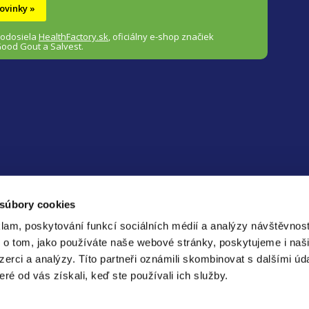
ovinky »
i
s
 odosiela
HealthFactory.sk
,
oficiálny
e-shop
značiek
Good Gout a Salvest.
u
 súbory cookies
Bezp
lam, poskytování funkcí sociálních médií a analýzy návštěvnos
platb
 o tom, jako používáte naše webové stránky, poskytujeme i naš
nzerci a analýzy.
Títo partneři oznámili skombinovat s dalšími úd
é od vás získali, keď ste používali ich služby.