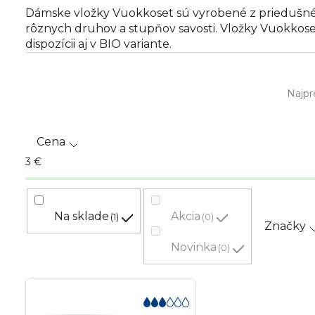
Dámske vložky Vuokkoset sú vyrobené z priedušného
rôznych druhov a stupňov savosti. Vložky Vuokkoset
dispozícii aj v BIO variante.
R
Najpr
a
d
Cena
e
3
€
n
i
Na sklade
Akcia
1
0
Značky
e
Novinka
0
p
V
r