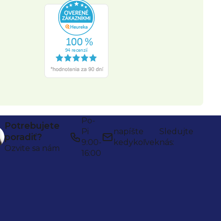
Po-
Potrebujete
Pi
napíšte
Sledujte
poradiť?
9:00-
kedykoľvek
nás:
Ozvite sa nám
16:00