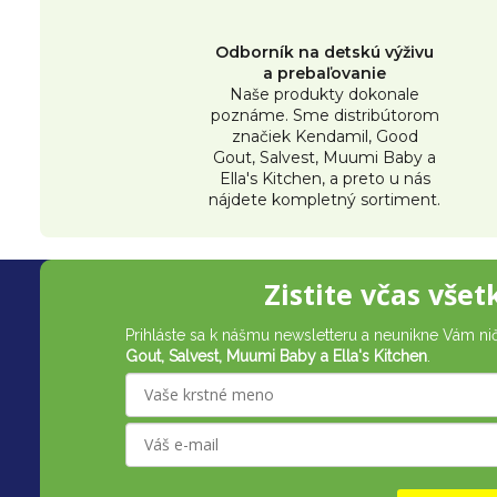
v
Odborník na detskú výživu
a prebaľovanie
Naše produkty dokonale
poznáme. Sme distribútorom
značiek Kendamil, Good
Gout, Salvest, Muumi Baby a
Ella's Kitchen, a preto u nás
nájdete kompletný sortiment.
Z
Zistite včas všet
á
Prihláste sa k nášmu newsletteru a neunikne Vám ni
p
Gout, Salvest, Muumi Baby a Ella's Kitchen
.
ä
t
i