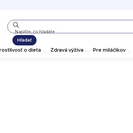
Hľadať
rostlivosť o dieťa
Zdravá výživa
Pre miláčikov