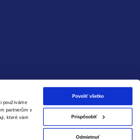
Povoliť všetko
ečná
Spoľahlivá
ti používáme
a:
doprava:
im partnerům v
Prispôsobiť
aji, které vám
Odmietnuť
Vytvoril Shoptet Premium