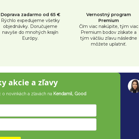
l
á
Doprava zadarmo od 65 €
Vernostný program
d
Rýchlo expedujeme všetky
Premium
objednávky. Doručujeme
Čím viac nakúpite, tým viac
a
navyše do mnohých krajín
Premium bodov získate a
c
Európy.
tým väčšiu zľavu následne
môžete uplatniť.
i
e
p
r
ky akcie a zľavy
v
č o novinkách a zľavách na
Kendamil, Good
k
y
v
ý
p