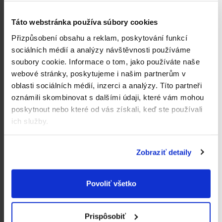
Táto webstránka používa súbory cookies
Přizpůsobení obsahu a reklam, poskytování funkcí
sociálních médií a analýzy návštěvnosti používáme
soubory cookie.
Informace o tom, jako používáte naše
4x Kendamil Nature 3
webové stránky, poskytujeme i našim partnerům v
HMO+ (600 g)
oblasti sociálních médií, inzerci a analýzy.
Títo partneři
52,45 €
Jednotková
21,85 € / 1 kg
oznámili skombinovat s dalšími údaji, které vám mohou
cena:
poskytnout nebo které od vás získali, keď ste používali
Do košíka
ich služby.
3
položiek celkom
O
Zobraziť detaily
v
l
Odborník na detskú výživu a prebaľovanie
Naše produkty dokonale poznáme. Sme
Povoliť všetko
á
distribútorom značiek Kendamil, Good
d
Gout, Salvest, Muumi Baby a Ella's Kitchen,
a
a preto u nás nájdete kompletný sortiment.
Prispôsobiť