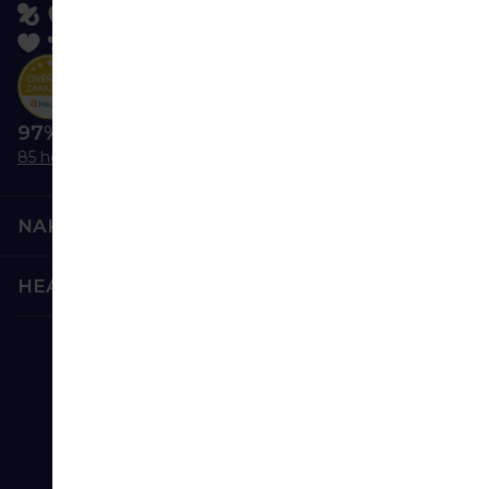
97% nás odporúča
85 hodnotení
NAKUPOVANIE
HEALTHFACTORY.SK
Bezpečná platba:
Spoľahlivá doprava: