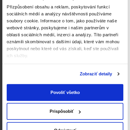
Přizpůsobení obsahu a reklam, poskytování funkcí
sociálních médií a analýzy návštěvnosti používáme
soubory cookie.
Informace o tom, jako používáte naše
webové stránky, poskytujeme i našim partnerům v
oblasti sociálních médií, inzerci a analýzy.
Títo partneři
Kendamil Premium 3
Kendamil Premium 2
oznámili skombinovat s dalšími údaji, které vám mohou
HMO+ (600 g)
HMO+ (600 g)
poskytnout nebo které od vás získali, keď ste používali
13,99 €
13,99 €
Jednotková
Jednotková
23,32 € / 1 kg
23,32 € / 1 kg
ich služby.
cena:
cena:
Do košíka
Do košíka
Zobraziť detaily
Povoliť všetko
Prispôsobiť