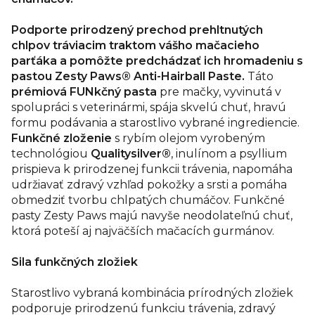
Podporte prirodzený prechod prehltnutých
chlpov tráviacim traktom vášho mačacieho
parťáka a pomôžte predchádzať ich hromadeniu s
pastou Zesty Paws® Anti-Hairball Paste.
Táto
prémiová FUNkčný pasta
pre mačky, vyvinutá v
spolupráci s veterinármi, spája skvelú chuť, hravú
formu podávania a starostlivo vybrané ingrediencie.
Funkčné zloženie
s rybím olejom vyrobeným
technológiou
Qualitysilver®
, inulínom a psyllium
prispieva k prirodzenej funkcii trávenia, napomáha
udržiavať zdravý vzhľad pokožky a srsti a pomáha
obmedziť tvorbu chlpatých chumáčov. Funkčné
pasty Zesty Paws majú navyše neodolateľnú chuť,
ktorá poteší aj najväčších mačacích gurmánov.
Sila funkčných zložiek
Starostlivo vybraná kombinácia prírodných zložiek
podporuje prirodzenú funkciu trávenia, zdravý