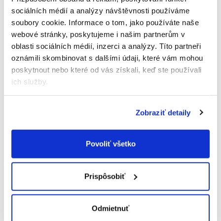
Zesty Paws spája unikátne zloženie podložené
sociálních médií a analýzy návštěvnosti používáme
vedou s prírodnými zložkami, ktoré mačky milujú.
soubory cookie.
Informace o tom, jako používáte naše
Bez GMO, farbív a aróm – iba zložky, ktoré dávajú
webové stránky, poskytujeme i našim partnerům v
zmysel a majú jasný účel.
oblasti sociálních médií, inzerci a analýzy.
Títo partneři
Zloženie:
rastlinný glycerín, extrakt z jačmenného
oznámili skombinovat s dalšími údaji, které vám mohou
sladu 20 %, produkty z kvasiniek (Saccharomyces
poskytnout nebo které od vás získali, keď ste používali
cerevisiae), inulín (sušený koreň čakanky) 4,7 %,
ich služby.
psyllium 3 %, kvasnicový extrakt, hydrolyzovaný
rybí proteín, minerálne látky, rybí olej 1,3 %.
Doplnkové látky:
technologické: konzervanty.
Zobraziť detaily
Analytické zložky:
– Vlhkosť: 29 %
Povoliť všetko
– Hrubý proteín: 8 %
– Hrubý tuk: 4 %
– Hrubý popol: 4 %
Prispôsobiť
– Hrubá vláknina: 1 %
30 dní starostlivosti v praktickom,
Odmietnuť
znovuuzatvárateľnom balení.