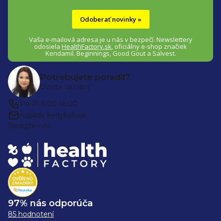
Odoberať novinky »
Vaša e-mailová adresa je u nás v bezpečí.
Newslettery
odosiela
HealthFactory.sk
,
oficiálny
e-shop
značiek
Kendamil. Beginnings, Good Gout a Salvest.
Potrebujete poradiť?
Ozvite sa nám
Po-Pi 9:00-16:00
napíšte kedykoľvek
Sledujte nás:
97% nás odporúča
85 hodnotení