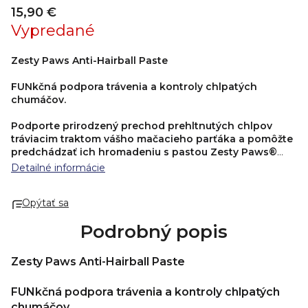
15,90 €
Vypredané
Zesty Paws Anti-Hairball Paste
FUNkčná podpora trávenia a kontroly chlpatých
chumáčov.
Podporte prirodzený prechod prehltnutých chlpov
tráviacim traktom vášho mačacieho parťáka a pomôžte
predchádzať ich hromadeniu s pastou Zesty Paws®
Anti-Hairball Paste.
Táto
prémiová FUNkčný pasta
pre
Detailné informácie
mačky, vyvinutá v spolupráci s veterinármi, spája skvelú
chuť, hravú formu podávania a starostlivo vybrané
Opýtať sa
ingrediencie.
Funkčné zloženie
s rybím olejom vyrobeným
technológiou
Qualitysilver®
, inulínom a psyllium prispieva
Podrobný popis
k prirodzenej funkcii trávenia, napomáha udržiavať zdravý
vzhľad pokožky a srsti a pomáha obmedziť tvorbu
chlpatých chumáčov. Funkčné pasty Zesty Paws majú
Zesty Paws Anti-Hairball Paste
navyše neodolateľnú chuť, ktorá poteší aj najväčších
mačacích gurmánov.
FUNkčná podpora trávenia a kontroly chlpatých
chumáčov.