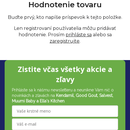
Hodnotenie tovaru
Buďte prvý, kto napíše príspevok k tejto položke.
Len registrovaní používatelia môžu pridávať
hodnotenie. Prosím
prihláste sa
alebo sa
zaregistrujte
.
Z
Zistite včas všetky akcie a
á
zľavy
p
Prihláste sa k nášmu newsletteru a neunikne Vám nič o
ä
novinkách a zľavách na
Kendamil, Good Gout, Salvest,
t
Muumi Baby a Ella's Kitchen
.
i
e