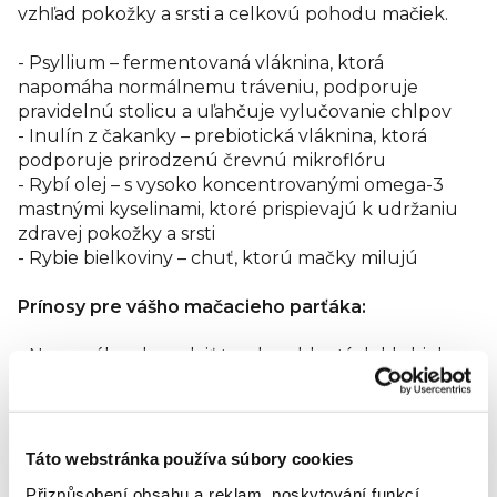
vzhľad pokožky a srsti a celkovú pohodu mačiek.
- Psyllium – fermentovaná vláknina, ktorá
napomáha normálnemu tráveniu, podporuje
pravidelnú stolicu a uľahčuje vylučovanie chlpov
- Inulín z čakanky – prebiotická vláknina, ktorá
podporuje prirodzenú črevnú mikroflóru
- Rybí olej – s vysoko koncentrovanými omega-3
mastnými kyselinami, ktoré prispievajú k udržaniu
zdravej pokožky a srsti
- Rybie bielkoviny – chuť, ktorú mačky milujú
Prínosy pre vášho mačacieho parťáka:
- Napomáha obmedziť tvorbu chlpatých klubiek
- Podporuje zdravý vzhľad pokožky a srsti
- Prispieva k prirodzenej funkcii trávenia a
spokojnosti bruška
- Podporuje chuť do jedla a celkovú vitalitu
Táto webstránka používa súbory cookies
Přizpůsobení obsahu a reklam, poskytování funkcí