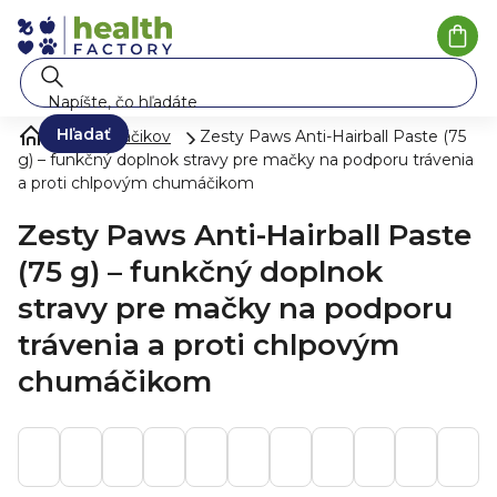
Prejsť
na
Nák
koší
obsah
Hľadať
Pre miláčikov
Zesty Paws Anti-Hairball Paste (75
g) – funkčný doplnok stravy pre mačky na podporu trávenia
a proti chlpovým chumáčikom
Zesty Paws Anti-Hairball Paste
(75 g) – funkčný doplnok
stravy pre mačky na podporu
trávenia a proti chlpovým
chumáčikom