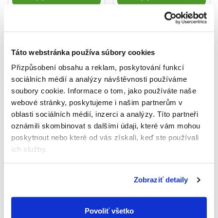
Akcia
Táto webstránka používa súbory cookies
Přizpůsobení obsahu a reklam, poskytování funkcí
sociálních médií a analýzy návštěvnosti používáme
soubory cookie.
Informace o tom, jako používáte naše
webové stránky, poskytujeme i našim partnerům v
oblasti sociálních médií, inzerci a analýzy.
Títo partneři
oznámili skombinovat s dalšími údaji, které vám mohou
Bolero Ľadový čaj citrón
poskytnout nebo které od vás získali, keď ste používali
(8 g)
ich služby.
0,46 €
Jednotková
5,75 € / 100 g
cena:
Do košíka
Zobraziť detaily
Podrobný popis
Povoliť všetko
Nealkoholický nápoj v prášku s príchuťou koly, so sladidlami.