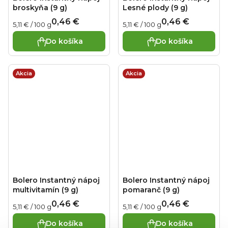
broskyňa (9 g)
Lesné plody (9 g)
0,46 €
0,46 €
Jednotková
Jednotková
5,11 € / 100 g
5,11 € / 100 g
cena:
cena:
Do košíka
Do košíka
Akcia
Akcia
Bolero Instantný nápoj
Bolero Instantný nápoj
multivitamín (9 g)
pomaranč (9 g)
0,46 €
0,46 €
Jednotková
Jednotková
5,11 € / 100 g
5,11 € / 100 g
cena:
cena:
Do košíka
Do košíka