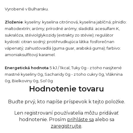
Vyrobené v Bulharsku.
Zloženie
: kyseliny: kyselina citrónová, kyselina jablčná; plnidlo:
maltodextrín; arómy; prírodné arómy; sladidlá: acesulfam K,
sukralóza, stéviolglykozidy (extrakty zo stévie); regulátor
kyslosti: citran sodný; protihrudkujúca látka: fosforečnan
vápenatý; zahusťovadlá (guma guar, arabská guma); farbivo:
amoniaksulfitový karamel.
Energetická
hodnota
5 kJ / 1kcal, Tuky 0g - z toho nasýtené
mastné kyseliny 0g, Sacharidy 0g - z toho cukry 0g, Vláknina
0g, Bielkoviny 0g, Soľ 0g
Hodnotenie tovaru
Buďte prvý, kto napíše príspevok k tejto položke.
Len registrovaní používatelia môžu pridávať
hodnotenie. Prosím
prihláste sa
alebo sa
zaregistrujte
.