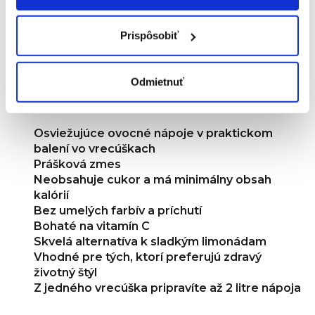
BEZ UMELÝCH FARBÍV A ARÓM.Bolero je originálna a široko
použiteľná zmes.Môže sa miešať s vodou, mliekom, ktoré je
Prispôsobiť
obľúbené najmä u detí, a dokonca aj s alkoholom, ktorý
obľubujú dospelí. Návod na prípravu: obsah vrecúška
rozmiešajte v 1,5 litri vody.
Odmietnuť
BENEFITY:
Osviežujúce ovocné nápoje v praktickom
balení vo vrecúškach
Prášková zmes
Neobsahuje cukor a má minimálny obsah
kalórií
Bez umelých farbív a príchutí
Bohaté na vitamín C
Skvelá alternatíva k sladkým limonádam
Vhodné pre tých, ktorí preferujú zdravý
životný štýl
Z jedného vrecúška pripravíte až 2 litre nápoja