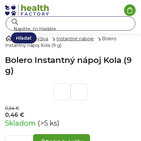
Prejsť
na
Nák
koší
obsah
Hľadať
Zdravá výživa
Instantné nápoje
Bolero
Instantný nápoj Kola (9 g)
Bolero Instantný nápoj Kola (9
g)
0,64 €
0,46 €
Skladom
(>5 ks)