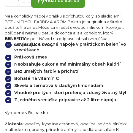
Pridať do košíka
Nealkoholický nápoj v prášku s príchuťou koly, so sladidlami.
BEZ UMELÝCH FARBÍV A ARÓM.Bolero je originálna a široko
použiteľná zmes.Môže sa miešať s vodou, mliekom, ktoré je
obľúbené najmä u detí, a dokonca aj s alkoholom, ktorý
BENEFITY:
obľubujú dospelí. Návod na prípravu: obsah vrecúška
Osviežujúce ovocné nápoje v praktickom balení vo
rozmiešajte v 1,5 litri vody.
vrecúškach
Prášková zmes
Neobsahuje cukor a má minimálny obsah kalórií
Bez umelých farbív a príchutí
Bohaté na vitamín C
Skvelá alternatíva k sladkým limonádam
Vhodné pre tých, ktorí preferujú zdravý životný štýl
Z jedného vrecúška pripravíte až 2 litre nápoja
Vyrobené v Bulharsku.
Zloženie
: kyseliny: kyselina citrónová, kyselina jablčná; plnidlo:
maltodextrín; arómy; prírodné arómy; sladidlá: acesulfam K,