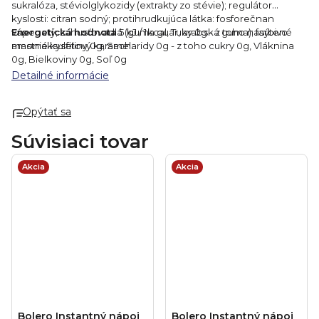
sukralóza, stéviolglykozidy (extrakty zo stévie); regulátor
kyslosti: citran sodný; protihrudkujúca látka: fosforečnan
vápenatý; zahusťovadlá (guma guar, arabská guma); farbivo:
Energetická
hodnota
5 kJ / 1kcal, Tuky 0g - z toho nasýtené
amoniaksulfitový karamel.
mastné kyseliny 0g, Sacharidy 0g - z toho cukry 0g, Vláknina
0g, Bielkoviny 0g, Soľ 0g
Detailné informácie
Opýtať sa
Súvisiaci tovar
Akcia
Akcia
Bolero Instantný nápoj
Bolero Instantný nápoj