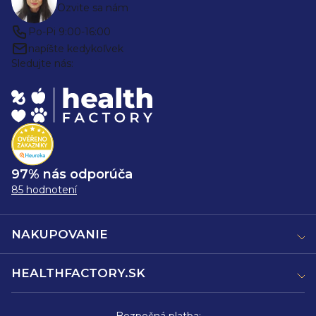
Ozvite sa nám
Po-Pi 9:00-16:00
napíšte kedykoľvek
Sledujte nás:
97% nás odporúča
85 hodnotení
NAKUPOVANIE
HEALTHFACTORY.SK