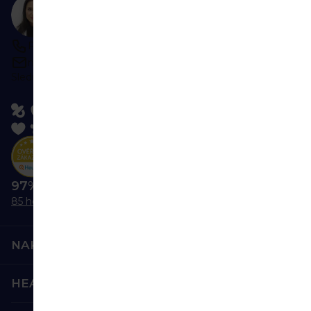
Potrebujete poradiť?
Ozvite sa nám
Po-Pi 9:00-16:00
napíšte kedykoľvek
Sledujte nás:
97% nás odporúča
85 hodnotení
NAKUPOVANIE
HEALTHFACTORY.SK