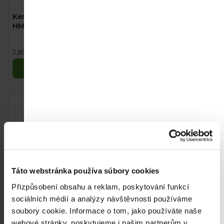
Kendamil Premium 4
Kendamil Kozie
HMO+ (800 g)
následné mlieko 2 (800
g)
23,10 €
44 €
Jednotková
Jednotková
2,89 € / 100 g
5,50 € / 100 g
cena:
cena:
Do košíka
Do košíka
Táto webstránka používa súbory cookies
Přizpůsobení obsahu a reklam, poskytování funkcí
sociálních médií a analýzy návštěvnosti používáme
Kendamil Kozie
Kendamil Mliečna kaša s
soubory cookie.
Informace o tom, jako používáte naše
batoľacie mlieko 3 (800
banánom (150 g)
webové stránky, poskytujeme i našim partnerům v