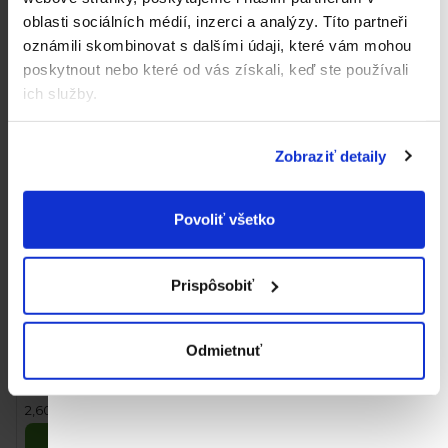
g)
oblasti sociálních médií, inzerci a analýzy.
Títo partneři
44 €
3,90 €
Jednotková
Jednotková
5,50 € / 100 g
2,60 € / 100 g
oznámili skombinovat s dalšími údaji, které vám mohou
cena:
cena:
Do košíka
Do košíka
poskytnout nebo které od vás získali, keď ste používali
ich služby.
Zobraziť detaily
Povoliť všetko
Prispôsobiť
Kendamil Mliečna kaša s
Kendamil Mliečna kaša
Odmietnuť
lesným ovocím (150 g)
s brokolicou, karfiolom
a paradajkami (150 g)
3,90 €
3,90 €
Jednotková
Jednotková
2,60 € / 100 g
2,60 € / 100 g
cena:
cena:
Do košíka