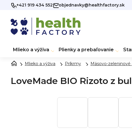
Prejsť
+421 919 434 552
objednavky@healthfactory.sk
na
obsah
Mlieko a výživa
Plienky a prebaľovanie
Sta
Mlieko a výživa
Príkrmy
Mäsovo-zeleninové 
LoveMade BIO Rizoto z bul