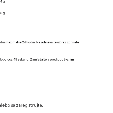
14 g
06 g
obu maximálne 24 hodín. Nezohrievajte už raz zohriate
po dobu cca 45 sekúnd. Zamiešajte a pred podávaním
lebo sa
zaregistrujte
.