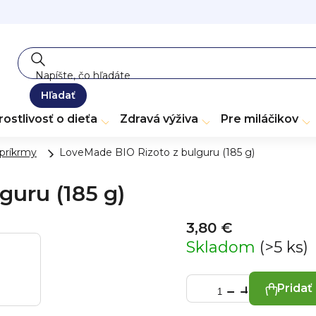
Hľadať
rostlivosť o dieťa
Zdravá výživa
Pre miláčikov
príkrmy
LoveMade BIO Rizoto z bulguru (185 g)
guru (185 g)
3,80 €
Skladom
(>5 ks)
Pridať