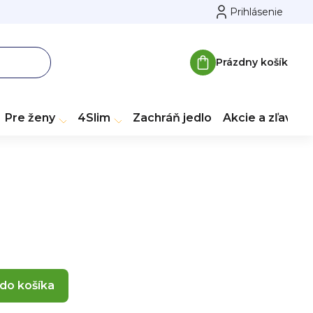
Prihlásenie
Prázdny košík
Nákupný
košík
Pre ženy
4Slim
Zachráň jedlo
Akcie a zľavy
 do košíka