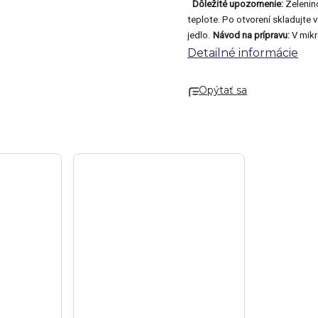
Dôležité upozornenie:
Zelenino
teplote. Po otvorení skladujte 
jedlo.
Návod na prípravu:
V mikr
(alebo prepichnite párkrát vidl
Detailné informácie
podávaním vždy otestujte vhodnú
miernom plameni, kým nebude t
Opýtať sa