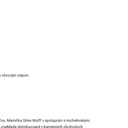
 olivovým olejom.
ťou. Mamička Silvia Wulff v spolupráci s michelinskými
ou LoveMade distribuované v kamenných obchodoch