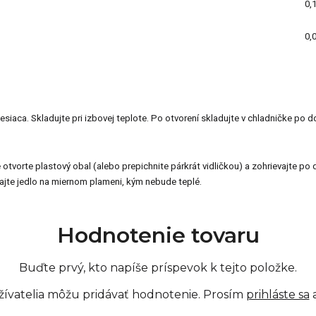
0,
0,
iaca. Skladujte pri izbovej teplote. Po otvorení skladujte v chladničke po d
e otvorte plastový obal (alebo prepichnite párkrát vidličkou) a zohrievajte 
vajte jedlo na miernom plameni, kým nebude teplé.
Hodnotenie tovaru
Buďte prvý, kto napíše príspevok k tejto položke.
žívatelia môžu pridávať hodnotenie. Prosím
prihláste sa
a