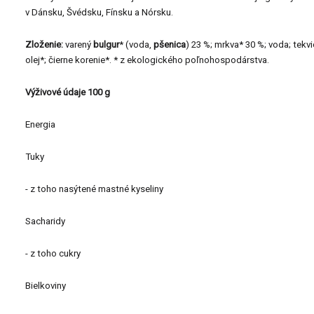
v Dánsku, Švédsku, Fínsku a Nórsku.
Zloženie:
varený
bulgur
* (voda,
pšenica
) 23 %; mrkva* 30 %; voda; tekvi
olej*; čierne korenie*. * z ekologického poľnohospodárstva.
Výživové údaje 100 g
Energia
Tuky
- z toho nasýtené mastné kyseliny
Sacharidy
- z toho cukry
Bielkoviny