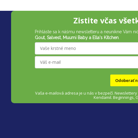
Z
Zistite včas všet
á
Prihláste sa k nášmu newsletteru a neunikne Vám ni
p
Gout, Salvest, Muumi Baby a Ella's Kitchen
.
ä
t
i
Odoberať n
e
Vaša e-mailová adresa je u nás v bezpečí.
Newslettery
Kendamil. Beginnings, 