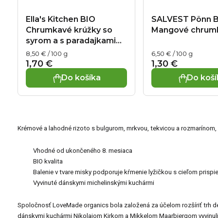
Ella's Kitchen BIO
SALVEST Põnn 
Chrumkavé krúžky so
Mangové chrumk
syrom a s paradajkami
(20 g)
Jednotková
Jednotková
8,50 € / 100 g
6,50 € / 100 g
cena:
cena:
1,70 €
1,30 €
Do košíka
Do koší
Krémové a lahodné rizoto s bulgurom, mrkvou, tekvicou a rozmarínom,
Vhodné od ukončeného 8. mesiaca
BIO kvalita
Balenie v tvare misky podporuje kŕmenie lyžičkou s cieľom prisp
Vyvinuté dánskymi michelinskými kuchármi
Spoločnosť LoveMade organics bola založená za účelom rozšíriť trh dets
dánskymi kuchármi Nikolajom Kirkom a Mikkelom Maarbjergom vyvinuli