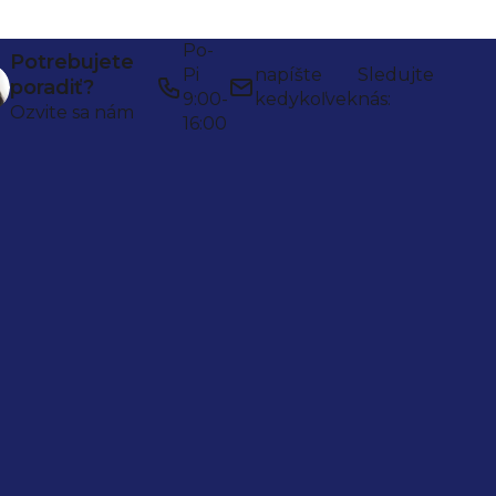
Po-
Potrebujete
Pi
napíšte
Sledujte
poradiť?
9:00-
kedykoľvek
nás:
Ozvite sa nám
16:00