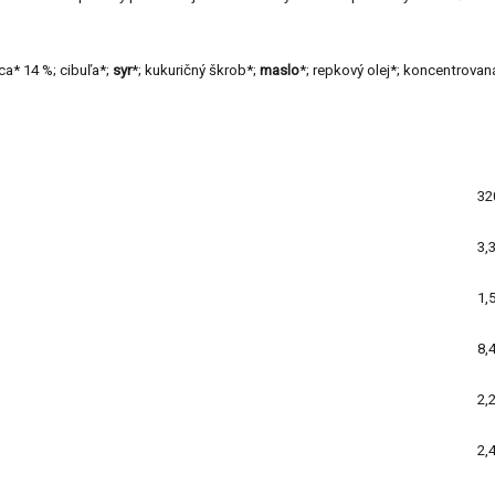
ca* 14 %; cibuľa*;
syr
*; kukuričný škrob*;
maslo
*; repkový olej*; koncentrovan
32
3,
1,
8,
2,
2,