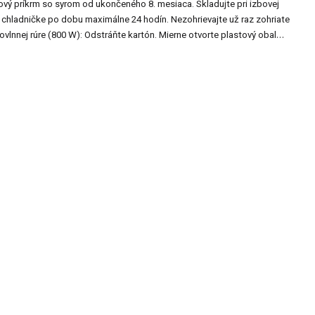
vý príkrm so syrom od ukončeného 8. mesiaca. Skladujte pri izbovej
v chladničke po dobu maximálne 24 hodín. Nezohrievajte už raz zohriate
ovlnnej rúre (800 W): Odstráňte kartón. Mierne otvorte plastový obal
ičkou) a zohrievajte po dobu cca 45 sekúnd. Zamiešajte a pred
 teplotu. Na panvici: Za stáleho miešania zohrievajte jedlo na
eplé.
Výrobca/distribútor:
Holle Baby Food AG / Baby-Bio s. r. o.