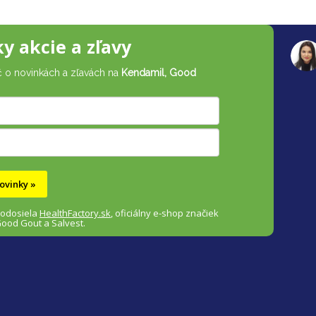
ky akcie a zľavy
č o novinkách a zľavách na
Kendamil, Good
ovinky »
 odosiela
HealthFactory.sk
,
oficiálny
e-shop
značiek
Good Gout a Salvest.