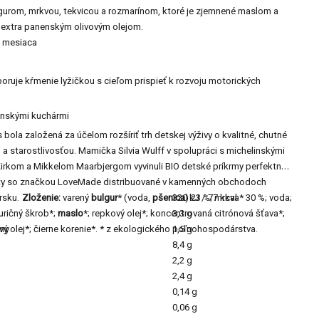
gurom, mrkvou, tekvicou a rozmarínom, ktoré je zjemnené maslom a
 extra panenským olivovým olejom.
 mesiaca
poruje kŕmenie lyžičkou s cieľom prispieť k rozvoju motorických
inskými kuchármi
la založená za účelom rozšíriť trh detskej výživy o kvalitné, chutné
 a starostlivosťou. Mamička Silvia Wulff v spolupráci s michelinskými
irkom a Mikkelom Maarbjergom vyvinuli BIO detské príkrmy perfektnej
ukty so značkou LoveMade distribuované v kamenných obchodoch
rsku.
Zloženie:
varený
bulgur
* (voda,
pšenica
320 kJ / 77 kcal
) 23 %; mrkva* 30 %; voda;
uričný škrob*;
maslo
*; repkový olej*; koncentrovaná citrónová šťava*;
3,3 g
vý olej*; čierne korenie*. * z ekologického poľnohospodárstva.
iny
1,5 g
8,4 g
2,2 g
2,4 g
0,14 g
0,06 g