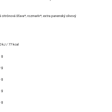
á citrónová šťava*; rozmarín*; extra panenský olivový
0 kJ / 77 kcal
3 g
5 g
4 g
2 g
4 g