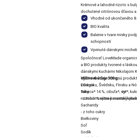
Krémové a lahodné rizoto s bul
dochutené citrónovou šťavou a
Vhodné od ukončeného 8.
BIO kvalita
Balenie v tvare misky pod
schopností
Vyvinuté dánskymi michel
Spoločnosť LoveMade organics bo
a BIO produkty tvorené s láskou
dánskymi kuchármi Nikolajom K
chuti a textúry. Dnes sú prod
Výživové údaje 100 g
v Dánsku, Švédsku, Fínsku a Nó
Energia
tekvica* 14 %; cibuľa*;
Tuky
syr
*; kuk
rozmarín*; extra panenský olivo
- z toho nasýtené mastné kysel
Sacharidy
- z toho cukry
Bielkoviny
Soľ
Sodík