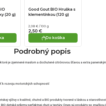
BIO
Good Gout BIO Hruška s
y (20 g)
klementínkou (120 g)
Jednotková
2,08 € / 100 g
cena:
2,50 €
ka
Do košíka
Podrobný popis
 ktoré je zjemnené maslom a dochutené citrónovou šťavou a extra panenským
ieť k rozvoju motorických schopností
kej výživy o kvalitné, chutné a BIO produkty tvorené s láskou a starostlivos
 BIO detské príkrmy perfektnej chuti a textúry. Dnes sú produkty so značk