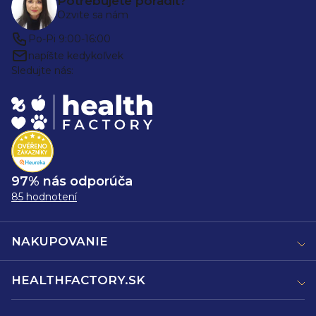
Potrebujete poradiť?
Ozvite sa nám
Po-Pi 9:00-16:00
napíšte kedykoľvek
Sledujte nás:
97% nás odporúča
85 hodnotení
NAKUPOVANIE
HEALTHFACTORY.SK