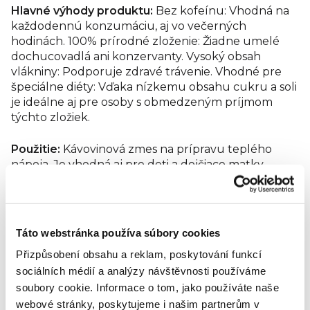
Hlavné výhody produktu:
Bez kofeínu: Vhodná na
koreň.
Výživové údaje na 100g: Energetická hodnota 1430
kJ / 342 kcal Tuky 1,8 g - z toho mastné kyseliny 0,3 g
každodennú konzumáciu, aj vo večerných
Sacharidy 59 g - z toho cukry 1,6 g Vláknina 27 g Bielkoviny
hodinách. 100% prírodné zloženie: Žiadne umelé
8,7 g Soľ 0,04 g
dochucovadlá ani konzervanty. Vysoký obsah
vlákniny: Podporuje zdravé trávenie. Vhodné pre
špeciálne diéty: Vďaka nízkemu obsahu cukru a soli
je ideálne aj pre osoby s obmedzeným príjmom
týchto zložiek.
Použitie:
Kávovinová zmes na prípravu teplého
nápoja. Je vhodná aj pre deti a dojčiace matky.
Príprava:
Na 0,5 litra vody použite 2 polievkové
lyžice Melty. Množstvo si môžete upraviť podľa
požadovanej intenzity nápoja.
Táto webstránka používa súbory cookies
Přizpůsobení obsahu a reklam, poskytování funkcí
Varenie: Dajte vodu variť. Keď začne vrieť, vsypte
sociálních médií a analýzy návštěvnosti používáme
Meltu. Varenie pod dohľadom: Zmes niekoľkokrát
soubory cookie.
Informace o tom, jako používáte naše
priveďte k varu (peneniu), ale dávajte pozor, aby
nepretiekla. Odstátie: Po varení vypnite plameň a
webové stránky, poskytujeme i našim partnerům v