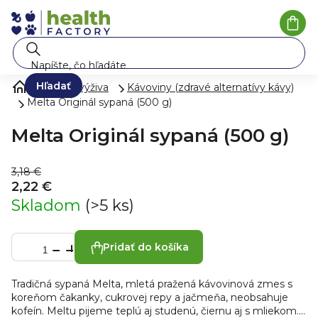
Prejsť
na
Nák
koší
obsah
Hľadať
Zdravá výživa
Kávoviny (zdravé alternatívy kávy)
Melta Originál sypaná (500 g)
Melta Originál sypaná (500 g)
3,18 €
2,22 €
Skladom
(>5 ks)
Pridať do košíka
Tradičná sypaná Melta, mletá pražená kávovinová zmes s
koreňom čakanky, cukrovej repy a jačmeňa, neobsahuje
kofeín.
Meltu pijeme teplú aj studenú, čiernu aj s mliekom.