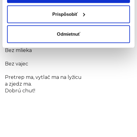
Bez sóje
Prispôsobiť
Bez orechov
Odmietnuť
Bezgluténový
Bez mlieka
Bez vajec
Pretrep ma, vytlač ma na lyžicu
a zjedz ma.
Dobrú chuť!