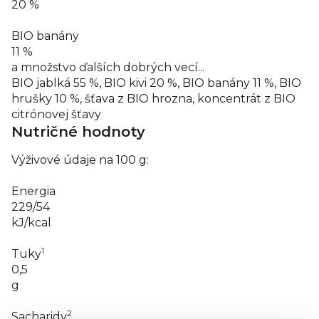
20 %
BIO banány
11 %
a množstvo ďalších dobrých vecí...
BIO jablká 55 %, BIO kivi 20 %, BIO banány 11 %, BIO
hrušky 10 %, šťava z BIO hrozna, koncentrát z BIO
citrónovej šťavy
Nutričné hodnoty
Výživové údaje na 100 g:
Energia
229/54
kJ/kcal
1
Tuky
0,5
g
2
Sacharidy