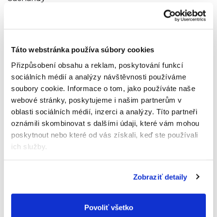
12
g
Vláknina
Táto webstránka používa súbory cookies
1,1
g
Přizpůsobení obsahu a reklam, poskytování funkcí
sociálních médií a analýzy návštěvnosti používáme
Bielkoviny
soubory cookie.
Informace o tom, jako používáte naše
0,5
webové stránky, poskytujeme i našim partnerům v
g
oblasti sociálních médií, inzerci a analýzy.
Títo partneři
oznámili skombinovat s dalšími údaji, které vám mohou
3
Soľ
poskytnout nebo které od vás získali, keď ste používali
0,01
ich služby.
g
1
2
Z toho nasýtené mastné kyseliny 0,1 g.
Z toho
cukry 10,7 g.
Zobraziť detaily
3
Obsah soli je daný prirodzene sa vyskytujúcim
sodíkom v surovinách.
Povoliť všetko
Vegetariánske