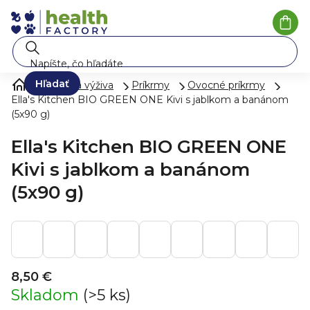
Prejsť
na
Nák
koší
obsah
Hľadať
Mlieko a výživa
Príkrmy
Ovocné príkrmy
Ella's Kitchen BIO GREEN ONE Kivi s jablkom a banánom
(5x90 g)
Ella's Kitchen BIO GREEN ONE
Kivi s jablkom a banánom
(5x90 g)
8,50 €
Skladom
(>5 ks)