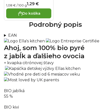
1,29 €
Jednotková
1,08 € / 100 g
cena:
Do košíka
Podrobný popis
EAN
Ahoj, som 100% bio pyré
z jabĺk a ďalšieho ovocia
+ kvapka citrónovej šťavy
BIO jablká
55 %
BIO kivi