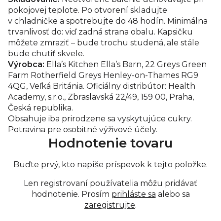
pokojovej teplote. Po otvorení skladujte
v chladničke a spotrebujte do 48 hodín. Minimálna
trvanlivosť do: viď zadná strana obalu. Kapsičku
môžete zmraziť – bude trochu studená, ale stále
bude chutiť skvele.
Výrobca:
Ella’s Kitchen Ella’s Barn, 22 Greys Green
Farm Rotherfield Greys Henley-on-Thames RG9
4QG, Veľká Británia. Oficiálny distribútor: Health
Academy, s.r.o., Zbraslavská 22/49, 159 00, Praha,
Česká republika.
Obsahuje iba prirodzene sa vyskytujúce cukry.
Potravina pre osobitné výživové účely.
Hodnotenie tovaru
Buďte prvý, kto napíše príspevok k tejto položke.
Len registrovaní používatelia môžu pridávať
hodnotenie. Prosím
prihláste sa
alebo sa
zaregistrujte
.