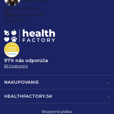
Ozvite sa nám
Po-Pi 9:00-16:00
napíšte kedykoľvek
Sledujte nás:
97% nás odporúča
85 hodnotení
NAKUPOVANIE
HEALTHFACTORY.SK
Bezpečná platba: