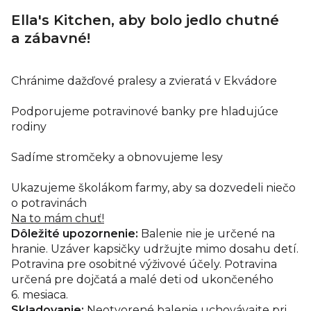
Ella's Kitchen, aby bolo jedlo chutné
a zábavné!
Chránime dažďové pralesy a zvieratá v Ekvádore
Podporujeme potravinové banky pre hladujúce
rodiny
Sadíme stromčeky a obnovujeme lesy
Ukazujeme školákom farmy, aby sa dozvedeli niečo
o potravinách
Na to mám chuť!
Dôležité upozornenie:
Balenie nie je určené na
hranie. Uzáver kapsičky udržujte mimo dosahu detí.
Potravina pre osobitné výživové účely. Potravina
určená pre dojčatá a malé deti od ukončeného
6. mesiaca.
Skladovanie:
Neotvorené balenie uchovávajte pri