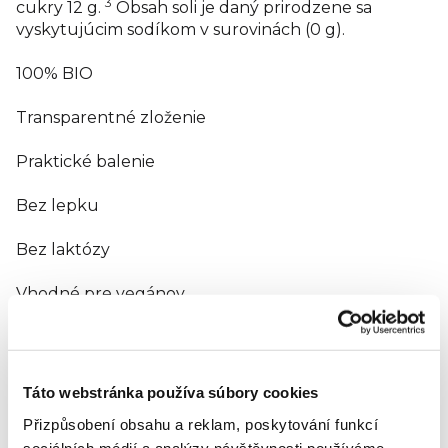
3
cukry 12 g.
Obsah soli je daný prirodzene sa
vyskytujúcim sodíkom v surovinách (0 g).
100% BIO
Transparentné zloženie
Praktické balenie
Bez lepku
Bez laktózy
Vhodné pre vegánov
Dobre pretrepte a otočte viečko.
Podávajte priamo z vrecka.
Táto webstránka používa súbory cookies
Přizpůsobení obsahu a reklam, poskytování funkcí
Alebo na lyžičke.
Dobrú chuť!
sociálních médií a analýzy návštěvnosti používáme