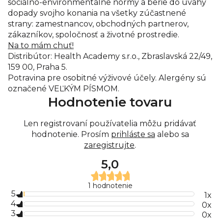
sociálno-environmentálne normy a berie do úvahy
dopady svojho konania na všetky zúčastnené
strany: zamestnancov, obchodných partnerov,
zákazníkov, spoločnosť a životné prostredie.
Na to mám chuť!
Distribútor: Health Academy s.r.o., Zbraslavská 22/49,
159 00, Praha 5.
Potravina pre osobitné výživové účely. Alergény sú
označené VEĽKÝM PÍSMOM.
Hodnotenie tovaru
Len registrovaní používatelia môžu pridávať
hodnotenie. Prosím
prihláste sa
alebo sa
zaregistrujte
.
5,0
Priemerné
1 hodnotenie
hodnotenie
5
produktu
1x
je
4
0x
5,0
3
0x
z