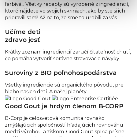
farbivá... Všetky recepty sú vyrobené z ingrediencií,
ktoré nájdete vo svojich skriniach, ako by ste si ich
pripravili sami! Až na to, že sme to urobili za vás.
Učíme deti
zdravo jesť
Krátky zoznam ingrediencií zaručí čitateľnosť chutí,
čo pomáha vytvoriť správne stravovacie návyky.
Suroviny z BIO poľnoho­spodárstva
Všetky ingrediencie sú organického pôvodu, pre
blaho našich detí. A našej planéty.
Good Gout je hrdým členom B‑CORP
B-Corp je celosvetová komunita rovnako
zmýšľajúcich spoločností hľadajúcich rovnováhu
medzi výrobou a ziskom. Good Gout spĺňa prísne