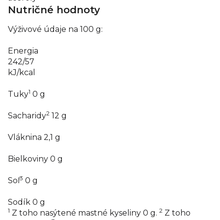
Nutričné hodnoty
Výživové údaje na 100 g:
Energia
242/57
kJ/kcal
1
Tuky
0
g
2
Sacharidy
12
g
Vláknina
2,1
g
Bielkoviny
0
g
3
Soľ
0
g
Sodík
0
g
1
2
Z toho nasýtené mastné kyseliny 0 g.
Z toho