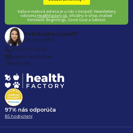
Vaša e-mailová adresa je u nás v bezpečí.
Newslettery
odosiela
HealthFactory.sk
,
oficiálny
e-shop
značiek
Kendamil. Beginnings, Good Gout a Salvest.
Potrebujete poradiť?
Ozvite sa nám
Po-Pi 9:00-16:00
napíšte kedykoľvek
Sledujte nás:
97% nás odporúča
85 hodnotení