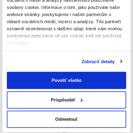
soubory cookie.
Informace o tom, jako používáte naše
webové stránky, poskytujeme i našim partnerům v
oblasti sociálních médií, inzerci a analýzy.
Títo partneři
oznámili skombinovat s dalšími údaji, které vám mohou
poskytnout nebo které od vás získali, keď ste používali
ich služby.
Rast s chuťou
Zobraziť detaily
Receptúry sú vytvorené v spolupráci
s michelinským šéfkuchárom Christophom Hayom
a odborníkmi na výživu.
Povoliť všetko
Prispôsobiť
Pridali sme len to, čo je potrebné
Odmietnuť
Žiadne konzervačné látky, žiadne GMO, žiadne