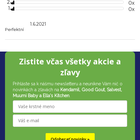
2
0x
5
1
hviezdičiek.
0x
V
ý
1.6.2021
Hodnotenie produktu je 5 z 5 hviezdičiek.
Perfektní
p
i
s
Z
h
Zistite včas všetky akcie a
o
á
zľavy
d
p
n
Prihláste sa k nášmu newsletteru a neunikne Vám nič o
ä
o
novinkách a zľavách na
Kendamil, Good Gout, Salvest,
t
t
Muumi Baby a Ella's Kitchen
.
e
i
n
e
í
Odoberať novinky »