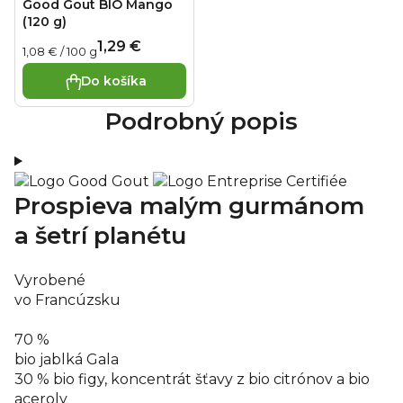
Upozornenie: Nenechávajte deti do 36 mesiacov s viečkom
Good Gout BIO Mango
bez dozoru. Nikdy nedávajte vrecko do mikrovlnnej rúry.
(120 g)
Potravina pre osobitné výživové účely.
Dodávateľ: Health
1,29 €
Jednotková
1,08 € / 100 g
Academy s.r.o., Zbraslavská 22/49, Malá Chuchle, 159 00
cena:
Praha 5. Výrobca: BBB - 23 rue Balzac - 75406, Paris Cedex.
Do košíka
Hmotnosť: 120 g. Výrobok ekologického
poľnohospodárstva. Krajina pôvodu:
Podrobný popis
Vyrobené vo Francúzsku.
Prospieva malým gurmánom
a šetrí planétu
Vyrobené
vo Francúzsku
70 %
bio jablká Gala
30 % bio figy, koncentrát šťavy z bio citrónov a bio
aceroly