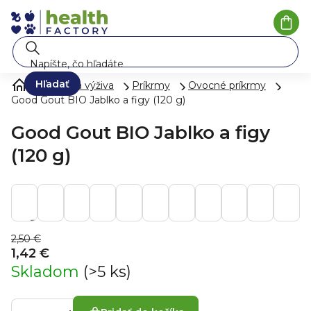
Prejsť
na
Nák
koší
obsah
Hľadať
Mlieko a výživa
Príkrmy
Ovocné príkrmy
Good Gout BIO Jablko a figy (120 g)
Good Gout BIO Jablko a figy
(120 g)
2,50 €
1,42 €
Skladom
(>5 ks)