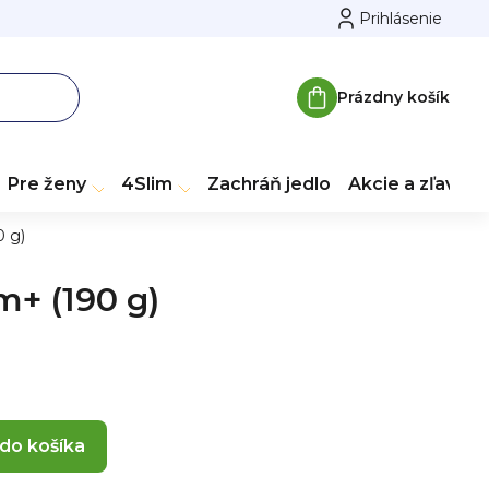
Prihlásenie
Prázdny košík
Nákupný
košík
Pre ženy
4Slim
Zachráň jedlo
Akcie a zľavy
 g)
+ (190 g)
 do košíka