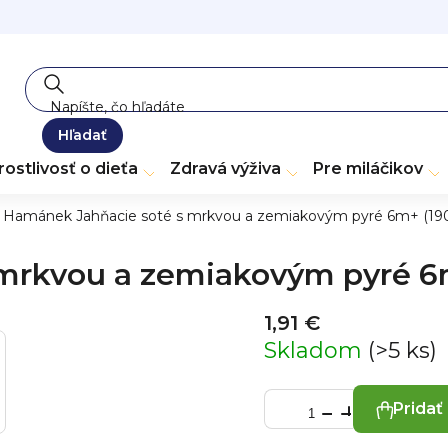
Hľadať
rostlivosť o dieťa
Zdravá výživa
Pre miláčikov
Hamánek Jahňacie soté s mrkvou a zemiakovým pyré 6m+ (190
mrkvou a zemiakovým pyré 6m
1,91 €
Skladom
(>5 ks)
Pridať