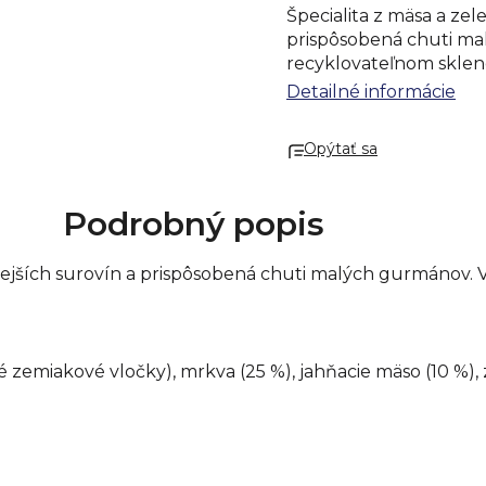
Špecialita z mäsa a zel
prispôsobená chuti m
recyklovateľnom sklen
Zloženie:
Voda, zemiako
Detailné informácie
mrkva (25 %), jahňacie 
citrónový koncentrát.
Opýtať sa
Jemná chuť
Bez pridanej soli
Bez lepku
Podrobný popis
Starostlivá kontrola s
Špeciality sú základom 
litnejších surovín a prispôsobená chuti malých gurmánov
Pripravené na okamži
Skladujte na suchom m
slnečnému žiareniu. N
v chladničke a spotreb
 zemiakové vločky), mrkva (25 %), jahňacie mäso (10 %), 
Energetická hodnota (k
Tuky (g) 2,1
Z toho nasýtené mastné
Sacharidy (g) 7,7
Z toho cukry (g) 1,7