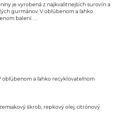
eniny je vyrobená z najkvalitnejších surovín a
alých gurmánov. V obľúbenom a ľahko
enom balení.
vé pyré (29 %) (voda, sušené zemiakové vločky),
mäso (10 %), zemiakový škrob, repkový olej,
Benefity
urovín
pestrej detskej stravy
. V obľúbenom a ľahko recyklovateľnom
tú konzumáciu
ieste pri teplote 0-28 °C, nevystavujte priamemu
evyužité množstvo uchovávajte v uzavretej nádobe
ujte do 48 hodín.
Energetická hodnota (kJ) 258
zemiakový škrob, repkový olej, citrónový
cal) 61
 kyseliny (g) 0,6