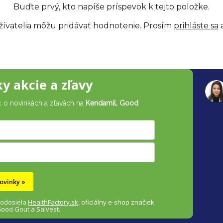
Buďte prvý, kto napíše príspevok k tejto položke.
žívatelia môžu pridávať hodnotenie. Prosím
prihláste sa
a
ky akcie a zľavy
č o novinkách a zľavách na
Kendamil, Good
ovinky »
 odosiela
HealthFactory.sk
,
oficiálny
e-shop
značiek
Good Gout a Salvest.