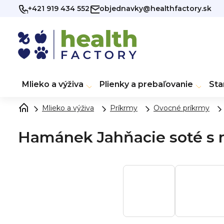
Prejsť
+421 919 434 552
objednavky@healthfactory.sk
na
obsah
Mlieko a výživa
Plienky a prebaľovanie
Sta
Mlieko a výživa
Príkrmy
Ovocné príkrmy
Hamánek Jahňacie soté s 