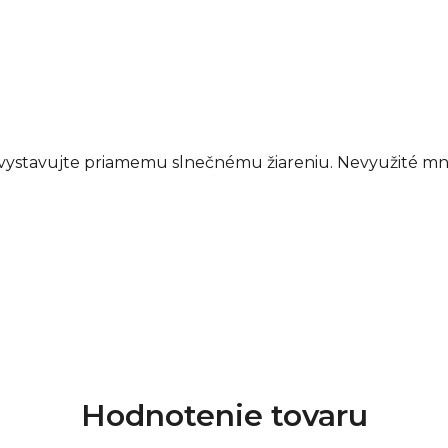
Bielkoviny (g) 2,5
Soľ (g) 0,1*
nevystavujte priamemu slnečnému žiareniu. Nevyužité m
Hodnotenie tovaru