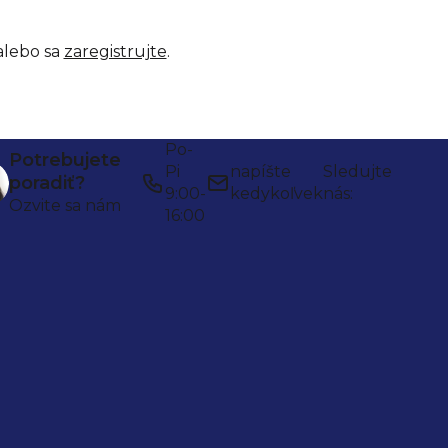
lebo sa
zaregistrujte
.
Po-
Potrebujete
Pi
napíšte
Sledujte
poradiť?
9:00-
kedykoľvek
nás:
Ozvite sa nám
16:00