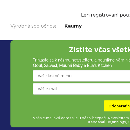
Len registrovaní pou
Výrobná spoločnosť
:
Kaumy
Z
Zistite včas všet
á
Prihláste sa k nášmu newsletteru a neunikne Vám ni
p
Gout, Salvest, Muumi Baby a Ella's Kitchen
.
ä
t
i
Odoberať n
e
Vaša e-mailová adresa je u nás v bezpečí.
Newslettery
Kendamil. Beginnings, 