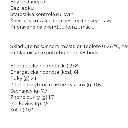
Bez pridanej soli
Bez lepku
Starostlivá kontrola surovín
Špeciality sú základom pestrej detskej stravy
Pripravené na okamžitú konzumáciu
Skladujte na suchom mieste pri teplote 0-28 °C, 
v chladničke a spotrebujte do 48 hodín.
Energetická hodnota (kJ) 258
Energetická hodnota (kcal) 61
Tuky (g) 2,1
Z toho nasýtené mastné kyseliny (g) 0,6
Sacharidy (g) 7,7
Z toho cukry (g) 1,7
Bielkoviny (g) 2,5
Soľ (g) 0,1*