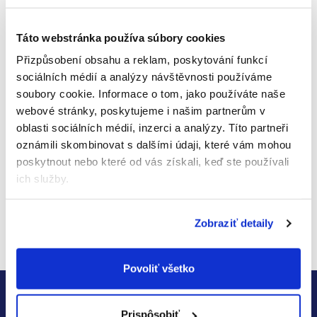
soľ 0,03 g; sodík 0,01 g.
Skladovanie:
Skladujte na chladnom a suchom
Táto webstránka používa súbory cookies
mieste. Neohriatu časť skladujte po otvorení v
Přizpůsobení obsahu a reklam, poskytování funkcí
chladničke a spotrebujte do 2 dní.
sociálních médií a analýzy návštěvnosti používáme
soubory cookie.
Informace o tom, jako používáte naše
Výrobca/distribútor:
Holle Baby Food AG / Baby-
webové stránky, poskytujeme i našim partnerům v
Bio s. r. o.
oblasti sociálních médií, inzerci a analýzy.
Títo partneři
Hodnotenie tovaru
oznámili skombinovat s dalšími údaji, které vám mohou
poskytnout nebo které od vás získali, keď ste používali
Buďte prvý, kto napíše príspevok k tejto položke.
ich služby.
Len registrovaní používatelia môžu pridávať
hodnotenie. Prosím
prihláste sa
alebo sa
Zobraziť detaily
zaregistrujte
.
Povoliť všetko
Z
Zistite včas všetky akcie a
á
Prispôsobiť