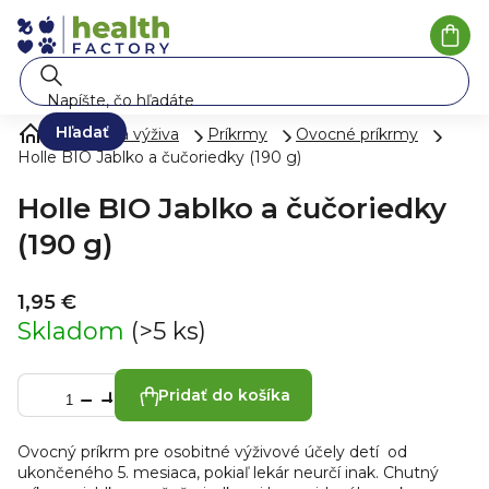
Prejsť
na
Nák
koší
obsah
Hľadať
Mlieko a výživa
Príkrmy
Ovocné príkrmy
Holle BIO Jablko a čučoriedky (190 g)
Holle BIO Jablko a čučoriedky
(190 g)
1,95 €
Skladom
(>5 ks)
Pridať do košíka
Ovocný príkrm pre osobitné výživové účely detí od
ukončeného 5. mesiaca
, pokiaľ lekár neurčí inak
. Chutný