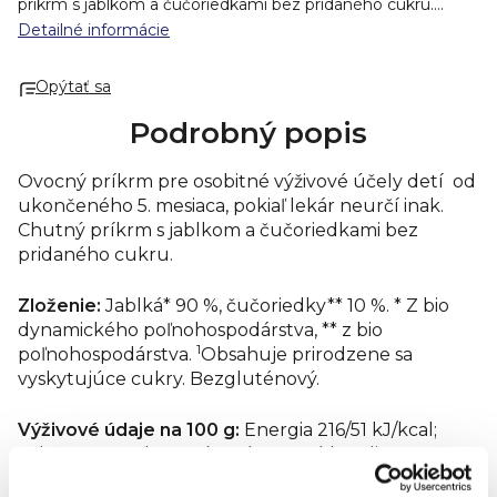
príkrm s jablkom a čučoriedkami bez pridaného cukru.
Zloženie:
Jablká* 90 %, čučoriedky** 10 %. * Z bio
Detailné informácie
dynamického poľnohospodárstva, ** z bio
1
poľnohospodárstva.
Obsahuje prirodzene sa vyskytujúce
Opýtať sa
cukry. Bezgluténový.
Výživové údaje na 100 g:
Energia
216/51 kJ/kcal; tuky 0,1 g; z toho nasýtené mastné kyseliny
Podrobný popis
0 g; sacharidy 11,7 g, z toho cukry 9,7 g; bielkoviny 0,2 g; soľ
0,03 g; sodík 0,01 g.
Skladovanie:
Skladujte na chladnom a
suchom mieste. Neohriatu časť skladujte po otvorení v
Ovocný príkrm pre osobitné výživové účely detí od
chladničke a spotrebujte do 2 dní.
Výrobca/distribútor:
ukončeného 5. mesiaca
, pokiaľ lekár neurčí inak
.
Holle Baby Food AG / Baby-Bio s. r. o.
Chutný príkrm s jablkom a čučoriedkami bez
pridaného cukru.
Zloženie:
Jablká* 90 %, čučoriedky** 10 %. * Z bio
dynamického poľnohospodárstva, ** z bio
1
poľnohospodárstva.
Obsahuje prirodzene sa
vyskytujúce cukry. Bezgluténový.
Výživové údaje na 100 g:
Energia 216/51 kJ/kcal;
tuky 0,1 g; z toho nasýtené mastné kyseliny 0 g;
sacharidy 11,7 g, z toho cukry 9,7 g; bielkoviny 0,2 g;