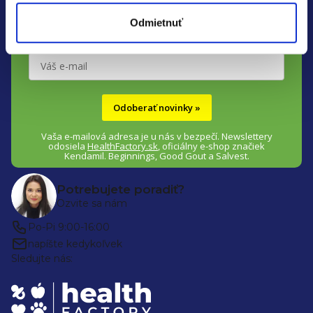
t
Muumi Baby a Ella's Kitchen
.
Odmietnuť
i
e
Odoberať novinky »
Vaša e-mailová adresa je u nás v bezpečí.
Newslettery
odosiela
HealthFactory.sk
,
oficiálny
e-shop
značiek
Kendamil. Beginnings, Good Gout a Salvest.
Potrebujete poradiť?
Ozvite sa nám
Po-Pi 9:00-16:00
napíšte kedykoľvek
Sledujte nás: