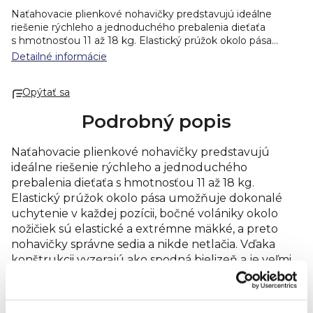
Naťahovacie plienkové nohavičky predstavujú ideálne
riešenie rýchleho a jednoduchého prebalenia dieťaťa
s hmotnosťou 11 až 18 kg. Elastický prúžok okolo pása
umožňuje dokonalé uchytenie v každej pozícii, bočné
Detailné informácie
volániky okolo nožičiek sú elastické a extrémne mäkké,
a preto nohavičky správne sedia a nikde netlačia. Vďaka
Opýtať sa
konštrukcii vyzerajú ako spodná bielizeň a je veľmi
jednoduché ich obliecť, ale aj rýchlo vyzliecť, a to jediným
Podrobný popis
roztrhnutím bočného švu.
Zloženie:
Celulózová vláknina,
superabsorbent, netkaná textília priedušná fólia, lepidlá,
elastický prúžok, elastomérové vlákna.
Distribútor:
TZMO
Naťahovacie plienkové nohavičky predstavujú
Czech Republic, s. r. o.
ideálne riešenie rýchleho a jednoduchého
prebalenia dieťaťa s hmotnosťou 11 až 18 kg.
Elastický prúžok okolo pása umožňuje dokonalé
uchytenie v každej pozícii, bočné volániky okolo
nožičiek sú elastické a extrémne mäkké, a preto
nohavičky správne sedia a nikde netlačia. Vďaka
konštrukcii vyzerajú ako spodná bielizeň a je veľmi
jednoduché ich obliecť, ale aj rýchlo vyzliecť, a to
jediným roztrhnutím bočného švu.