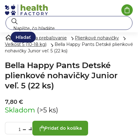
Prejsť
na
Nák
koší
obsah
Hľadať
Plienky a prebaľovanie
Plienkové nohavičky
Veľkosť 5 (10-18 kg)
Bella Happy Pants Detské plienkové
nohavičky Junior veľ. 5 (22 ks)
Bella Happy Pants Detské
plienkové nohavičky Junior
veľ. 5 (22 ks)
7,80 €
Skladom
(>5 ks)
Pridať do košíka