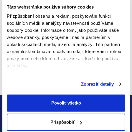
Zloženie:
Celulózová vláknina, superabsorbent,
Táto webstránka používa súbory cookies
netkaná textília priedušná fólia, lepidlá, elastický
Přizpůsobení obsahu a reklam, poskytování funkcí
prúžok, elastomérové vlákna.
sociálních médií a analýzy návštěvnosti používáme
soubory cookie.
Informace o tom, jako používáte naše
Distribútor:
TZMO Czech Republic, s. r. o.
Hodnotenie tovaru
webové stránky, poskytujeme i našim partnerům v
oblasti sociálních médií, inzerci a analýzy.
Títo partneři
Buďte prvý, kto napíše príspevok k tejto položke.
oznámili skombinovat s dalšími údaji, které vám mohou
poskytnout nebo které od vás získali, keď ste používali
Len registrovaní používatelia môžu pridávať
ich služby.
hodnotenie. Prosím
prihláste sa
alebo sa
zaregistrujte
.
Zobraziť detaily
Z
Zistite včas všetky akcie a
Povoliť všetko
á
zľavy
p
Prispôsobiť
Prihláste sa k nášmu newsletteru a neunikne Vám nič o
ä
novinkách a zľavách na
Kendamil, Good Gout, Salvest,