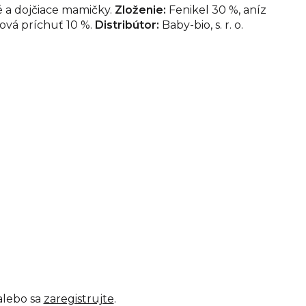
é a dojčiace mamičky.
Zloženie:
Fenikel 30 %, aníz
nová príchuť 10 %.
Distribútor:
Baby-bio, s. r. o.
lebo sa
zaregistrujte
.