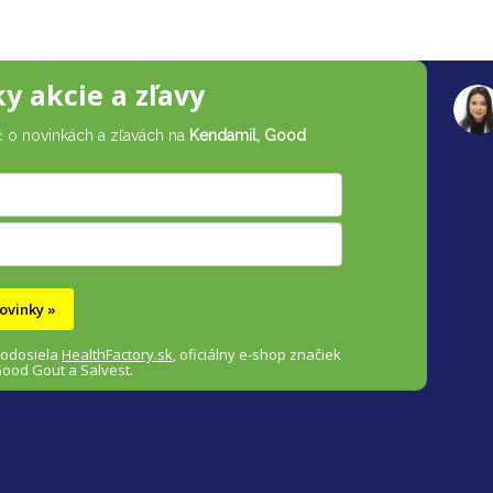
ky akcie a zľavy
č o novinkách a zľavách na
Kendamil, Good
ovinky »
 odosiela
HealthFactory.sk
,
oficiálny
e-shop
značiek
Good Gout a Salvest.