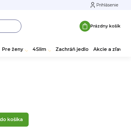
Prihlásenie
Prázdny košík
Nákupný
košík
Pre ženy
4Slim
Zachráň jedlo
Akcie a zľavy
 do košíka