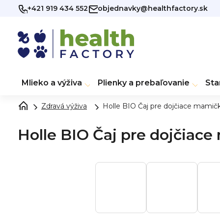
Prejsť
+421 919 434 552
objednavky@healthfactory.sk
na
obsah
Mlieko a výživa
Plienky a prebaľovanie
Sta
Zdravá výživa
Holle BIO Čaj pre dojčiace mamičky
Holle BIO Čaj pre dojčiace