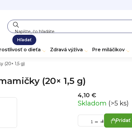
Hľadať
rostlivosť o dieťa
Zdravá výživa
Pre miláčikov
 (20× 1,5 g)
 mamičky (20× 1,5 g)
4,10 €
Skladom
(>5 ks)
Pridať