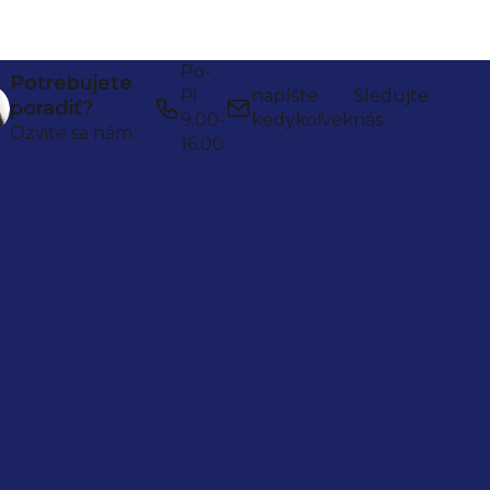
Po-
Potrebujete
Pi
napíšte
Sledujte
poradiť?
9:00-
kedykoľvek
nás:
Ozvite sa nám
16:00