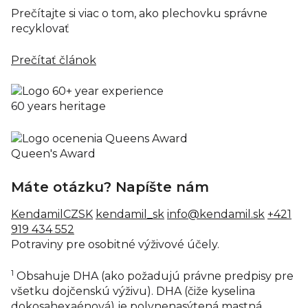
Prečítajte si viac o tom, ako plechovku správne
recyklovať
Prečítať článok
60 years heritage
Queen's Award
Máte otázku? Napíšte nám
KendamilCZSK
kendamil_sk
info@kendamil.sk
+421
919 434 552
Potraviny pre osobitné výživové účely.
1
Obsahuje DHA (ako požadujú právne predpisy pre
všetku dojčenskú výživu). DHA (čiže kyselina
dokosahexaénová) je polynenasýtená mastná