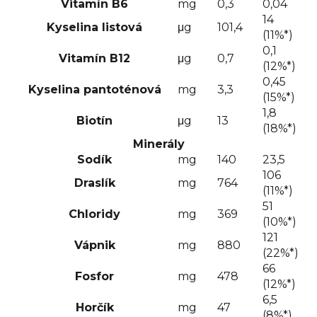
Vitamín B6
mg
0,3
0,04
14
Kyselina listová
μg
101,4
(11%*)
0,1
Vitamín B12
μg
0,7
(12%*)
0,45
Kyselina pantoténová
mg
3,3
(15%*)
1,8
Biotín
μg
13
(18%*)
Minerály
Sodík
mg
140
23,5
106
Draslík
mg
764
(11%*)
51
Chloridy
mg
369
(10%*)
121
Vápnik
mg
880
(22%*)
66
Fosfor
mg
478
(12%*)
6,5
Horčík
mg
47
(8%*)