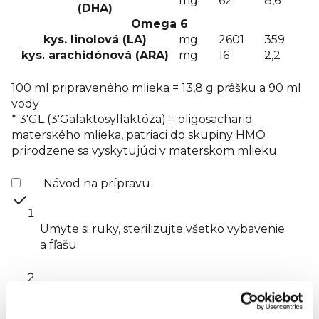
mg
62
8,6
(DHA)
Omega 6
kys. linolová (LA)
mg
2601
359
kys. arachidónová (ARA)
mg
16
2,2
100 ml pripraveného mlieka = 13,8 g prášku a 90 ml
vody
* 3'GL (3'Galaktosyllaktóza) = oligosacharid
materského mlieka, patriaci do skupiny HMO
prirodzene sa vyskytujúci v materskom mlieku
Návod na prípravu
Umyte si ruky, sterilizujte všetko vybavenie
a fľašu.
Prevarte čerstvú dojčenskú vodu a nechajte
ju vychladnúť na cca 70°C.