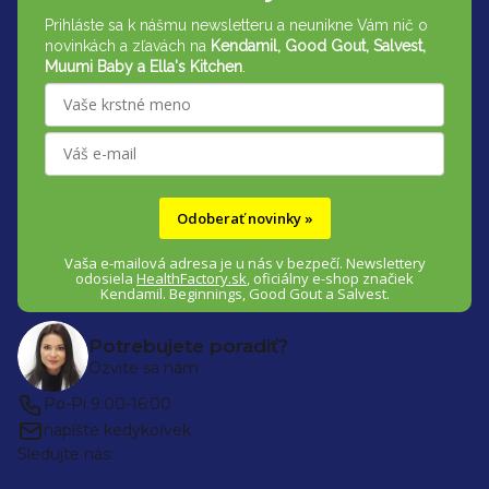
p
Prihláste sa k nášmu newsletteru a neunikne Vám nič o
ä
novinkách a zľavách na
Kendamil, Good Gout, Salvest,
t
Muumi Baby a Ella's Kitchen
.
i
e
Odoberať novinky »
Vaša e-mailová adresa je u nás v bezpečí.
Newslettery
odosiela
HealthFactory.sk
,
oficiálny
e-shop
značiek
Kendamil. Beginnings, Good Gout a Salvest.
Potrebujete poradiť?
Ozvite sa nám
Po-Pi 9:00-16:00
napíšte kedykoľvek
Sledujte nás: