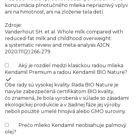
konzumácia plnotučného mlieka nepriaznivý vplyv
ani na hmotnosť, ani na zloženie tela detí.
Zdroje:
Vanderhout SH. et al. Whole milk compared with
reduced-fat milk and childhood overweight:
a systematic review and meta-analysis AJCN
2020;111(2):266-279
Aký je rozdiel medzi klasickou radou mlieka
Kendamil Premium a radou Kendamil BIO Nature?
Obe rady sú vysokej kvality. Rada BIO Nature je
navyše zabezpečená certifikátom BIO kvality,
čo znamená, že bola vyrobená v súlade so zásadami
ekologickej produkcie a v žiadnej fáze jej výroby
neboli použité umelé hnojivá alebo GMO suroviny.
Prečo mlieko Kendamil neobsahuje palmový
olej?