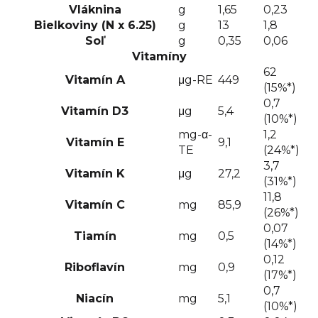
Vláknina
g
1,65
0,23
mlieka. Na 180 ml vody použite 6 zarovnaných odmeriek,
Bielkoviny (N x 6.25)
g
13
1,8
čím pripravíte 200 ml mlieka.
Skladovanie:
Skladujte na
chladnom a suchom mieste. Balené v ochrannej atmosfére.
Soľ
g
0,35
0,06
Nedávajte do chladničky ani nezamrazujte.
Minimálna
Vitamíny
trvanlivosť do:
viď dno plechovky. Spotrebujte do 4
62
Vitamín A
μg-RE
449
týždňov po otvorení.
Distribútor: Health Academy, s. r. o.,
(15%*)
Zbraslavská 22/49, 159 00 Praha, Česká republika.
0,7
Hmotnosť: 800 g.
Vitamín D3
μg
5,4
(10%*)
mg-α-
1,2
Vitamín E
9,1
TE
(24%*)
3,7
Vitamín K
μg
27,2
(31%*)
11,8
Vitamín C
mg
85,9
(26%*)
0,07
Tiamín
mg
0,5
(14%*)
0,12
Riboflavín
mg
0,9
(17%*)
0,7
Niacín
mg
5,1
(10%*)