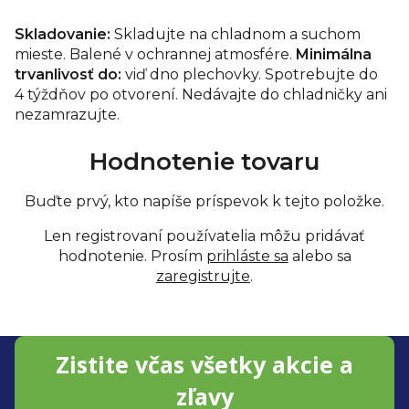
Skladovanie:
Skladujte na chladnom a suchom
mieste. Balené v ochrannej atmosfére.
Minimálna
trvanlivosť do:
viď dno plechovky. Spotrebujte do
4 týždňov po otvorení. Nedávajte do chladničky ani
nezamrazujte.
Hodnotenie tovaru
Buďte prvý, kto napíše príspevok k tejto položke.
Len registrovaní používatelia môžu pridávať
hodnotenie. Prosím
prihláste sa
alebo sa
zaregistrujte
.
Z
Zistite včas všetky akcie a
á
zľavy