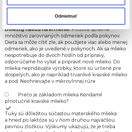
mlieka
90 ml
3
100 ml
180 ml
6
200 ml
Odmietnuť
Dôležitý návod na kŕmenie:
Použite správne
množstvo zarovnaných odmeriek podľa pokynov.
Dieťa sa môže cítiť zle, ak použijete viac alebo menej
odmeriek, ako je uvedené v pokynoch. Ak sa mlieko
nespotrebuje do dvoch hodín od prípravy,
odporúčame ho vyliať a pripraviť nové mlieko. Do
mlieka nepridávajte výrobky, ktoré sú určené pre
dospelých, ako je napríklad trvanlivé kravské mlieko
a pod. Neohrievajte v mikrovlnnej rúre.
Prečo je základom mlieka Kendamil
plnotučné kravské mlieko?
Tuky sú dôležitou súčasťou materského mlieka
a hneď po laktóze sú v ňom druhou najväčšou
pevnou zložkou. Výskumy ukazujú, že je treba