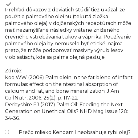
Prehľad dôkazov z deviatich štúdií tiež ukázal, že
použitie palmového oleínu (tekutá zložka
palmového oleja) v dojčenských receptúrach môže
mať nezamýšľané následky vrátane zníženého
črevného vstrebávania tukov a vápnika. Používanie
palmového oleja by nemuselo byť etické, najmä
preto, že môže podporovať masívny výrub lesov
v oblastiach, kde sa palma olejná pestuje.
Zdroje:
Koo WW (2006) Palm olein in the fat blend of infant
formulas: effect on theintestinal absorption of
calcium and fat, and bone mineralization. J Am
CollNutr, 2006. 25(2): p. 117-22
Derbyshire EJ (2017) Palm Oil: Feeding the Next
Generation on Unethical Oils? NHD Mag Issue 120:
34-36.
Prečo mlieko Kendamil neobsahuje rybí olej?