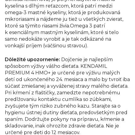
kyselina s dlhým reťazcom, ktorá patrí medzi
omega-3 mastné kyseliny, ktorá je produkovaná
mikroriasami a nájdeme ju tiež u všetkých zvierat,
ktoré sa týmito riasami živia.Omega 3 patrí
k esenciálnym mastným kyselinám, ktoré si telo
samo nedokáže vyrobiť a je tak odkázané na
vonkajší príjem (väčšinou stravou).
Dôležité upozornenie:
Dojčenie je najlepším
spôsobom výživy vášho dieťaťa. KENDAMIL
PREMIUM 4 HMO+ je určené pre výživu malých
detí od ukončeného 24. mesiaca a malo by tvroiť iba
súčasť zmiešanej a vyváženej stravy malého dieťaťa.
Pri kŕmení z flaštičky, zamedzte nepotrebnému
predlžovaniu kontaktu cumlíka so zúbkami,
zvyšujete tým riziko zubného kazu. Starajte sa o
hygienu ústnej dutiny dieťaťa, predovšetkým pred
spaním. Dodržujte pokyny na prípravu, kŕmenie a
skladovanie, inak ohrozíte zdravie dieťaťa. Nie je
určené pre deti do 12 mesiacov.