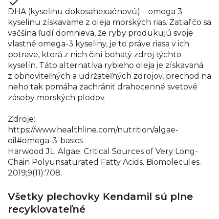
DHA (kyselinu dokosahexaénovú) – omega 3
kyselinu získavame z oleja morských rias. Zatiaľ čo sa
väčšina ľudí domnieva, že ryby produkujú svoje
vlastné omega-3 kyseliny, je to práve riasa v ich
potrave, ktorá z nich činí bohatý zdroj týchto
kyselín. Táto alternatíva rybieho oleja je získavaná
z obnoviteľných a udržateľných zdrojov, prechod na
neho tak pomáha zachrániť drahocenné svetové
zásoby morských plodov.
Zdroje:
https://www.healthline.com/nutrition/algae-
oil#omega-3-basics
Harwood JL. Algae: Critical Sources of Very Long-
Chain Polyunsaturated Fatty Acids. Biomolecules.
2019;9(11):708.
Všetky plechovky Kendamil sú plne
recyklovateľné