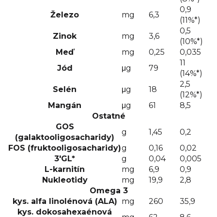
0,9
Železo
mg
6,3
(11%*)
0,5
Zinok
mg
3,6
(10%*)
Meď
mg
0,25
0,035
11
Jód
μg
79
(14%*)
2,5
Selén
μg
18
(12%*)
Mangán
μg
61
8,5
Ostatné
GOS
g
1,45
0,2
(galaktooligosacharidy)
FOS (fruktooligosacharidy)
g
0,16
0,02
3'GL*
g
0,04
0,005
L-karnitín
mg
6,9
0,9
Nukleotidy
mg
19,9
2,8
Omega 3
kys. alfa linolénová (ALA)
mg
260
35,9
kys. dokosahexaénová