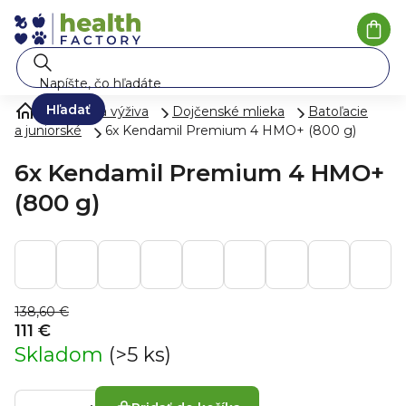
Prejsť
na
Nák
koší
obsah
Hľadať
Mlieko a výživa
Dojčenské mlieka
Batoľacie
a juniorské
6x Kendamil Premium 4 HMO+ (800 g)
6x Kendamil Premium 4 HMO+
(800 g)
138,60 €
111 €
Skladom
(>5 ks)