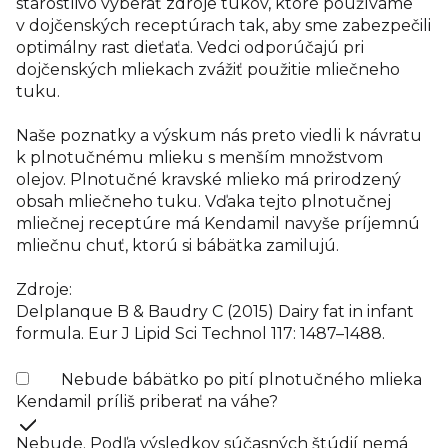
starostlivo vyberať zdroje tukov, ktoré používame
v dojčenských receptúrach tak, aby sme zabezpečili
optimálny rast dieťaťa. Vedci odporúčajú pri
dojčenských mliekach zvážiť použitie mliečneho
tuku.
Naše poznatky a výskum nás preto viedli k návratu
k plnotučnému mlieku s menším množstvom
olejov. Plnotučné kravské mlieko má prirodzený
obsah mliečneho tuku. Vďaka tejto plnotučnej
mliečnej receptúre má Kendamil navyše príjemnú
mliečnu chuť, ktorú si bábätka zamilujú.
Zdroje:
Delplanque B & Baudry C (2015) Dairy fat in infant
formula. Eur J Lipid Sci Technol 117: 1487–1488.
Nebude bábätko po pití plnotučného mlieka
Kendamil príliš priberať na váhe?
Nebude. Podľa výsledkov súčasných štúdií nemá