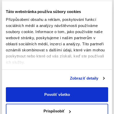
Táto webstránka používa súbory cookies
Pridajte zarovnaný počet odmeriek prášku
podľa tabuľky dávkovania.
Přizpůsobení obsahu a reklam, poskytování funkcí
sociálních médií a analýzy návštěvnosti používáme
soubory cookie.
Informace o tom, jako používáte naše
Uzavrite fľašu a dobre pretrepte, aby sa prášok
webové stránky, poskytujeme i našim partnerům v
rozpustil.
oblasti sociálních médií, inzerci a analýzy.
Títo partneři
oznámili skombinovat s dalšími údaji, které vám mohou
poskytnout nebo které od vás získali, keď ste používali
Odstráňte uzáver a nahraďte ho
ich služby.
sterilizovaným cumlíkom.
Zobraziť detaily
Overte teplotu mlieka na zápästí (odporúčaná
teplota je 37 °C) a ihneď podávajte.
Povoliť všetko
Tabuľka dávkovania
Objem
Objem vody
Počet odmeriek
pripraveného
Prispôsobiť
na 1 dávku
na 1 dávku