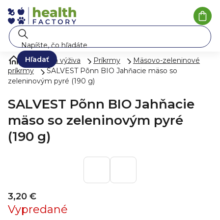
Prejsť
na
Nák
koší
obsah
Hľadať
Mlieko a výživa
Príkrmy
Mäsovo-zeleninové
príkrmy
SALVEST Põnn BIO Jahňacie mäso so
zeleninovým pyré (190 g)
SALVEST Põnn BIO Jahňacie
mäso so zeleninovým pyré
(190 g)
3,20 €
Vypredané