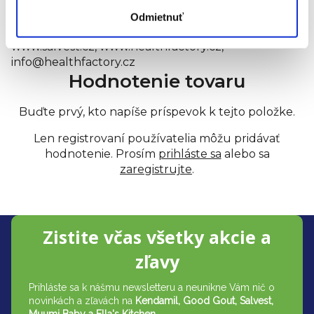
Estónsko.
Distribútor:
Health Academy, s. r. o., Zbraslavská
Odmietnuť
22/49, Praha 5, 159 00, Česká republika,
www.salvest.cz, www.healthfactory.cz,
info@healthfactory.cz
Hodnotenie tovaru
Buďte prvý, kto napíše príspevok k tejto položke.
Len registrovaní používatelia môžu pridávať
hodnotenie. Prosím
prihláste sa
alebo sa
zaregistrujte
.
Z
Zistite včas všetky akcie a
á
zľavy
p
Prihláste sa k nášmu newsletteru a neunikne Vám nič o
ä
novinkách a zľavách na
Kendamil, Good Gout, Salvest,