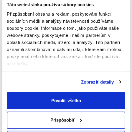
nepoškodili pohárik. Pred podávaním skontrolujte
Táto webstránka používa súbory cookies
teplotu.
Přizpůsobení obsahu a reklam, poskytování funkcí
Zloženie:
*mrkva, voda, *zemiaky, *hrášok, *jahňacie
sociálních médií a analýzy návštěvnosti používáme
mäso (9 %), *karfiol, *ryža, *repkový olej. Zelenina 61
soubory cookie.
Informace o tom, jako používáte naše
%. *z ekologického poľnohospodárstva.
webové stránky, poskytujeme i našim partnerům v
Výživové údaje na 100 g:
Energia 309 kJ / 74 kcal;
oblasti sociálních médií, inzerci a analýzy.
Títo partneři
tuk 3,0 g, z toho nasýtené mastné kyseliny 0,6 g;
oznámili skombinovat s dalšími údaji, které vám mohou
sacharidy 7,9 g, z toho cukry 2,8 g;, bielkoviny 3,1 g;
poskytnout nebo které od vás získali, keď ste používali
soľ 0,04 g.
ich služby.
Dôležité upozornenie:
Zeleninovo-mäsový príkrm.
Potravina na zvláštne výživové účely pre deti od
Zobraziť detaily
ukončeného 6. mesiaca. Sterilizované.
Skladovanie:
Skladujte pri izbovej teplote.
Neohriatu časť uchovávajte v uzavretom pohári a
Povoliť všetko
spotrebujte do 72 hodín. Minimálna trvanlivosť do:
viď zadná strana obalu.
Prispôsobiť
Výrobca:
AS Salvest, Aruküla tee 3, 51017, Tartu,