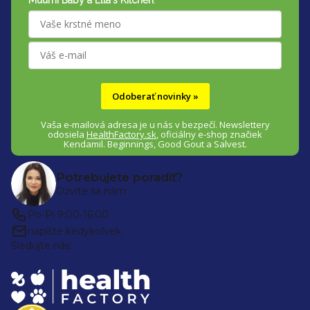
t
Muumi Baby a Ella's Kitchen
.
i
e
Odoberať novinky »
Vaša e-mailová adresa je u nás v bezpečí.
Newslettery
odosiela
HealthFactory.sk
,
oficiálny
e-shop
značiek
Kendamil. Beginnings, Good Gout a Salvest.
Potrebujete poradiť?
Ozvite sa nám
Po-Pi 9:00-16:00
napíšte kedykoľvek
Sledujte nás: