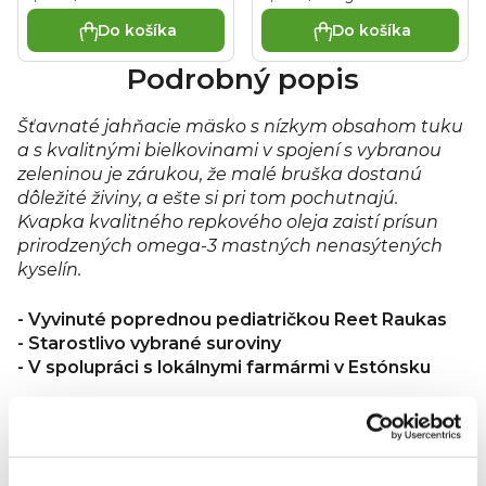
Minimálna trvanlivosť do: viď zadná strana obalu.
Výrobca:
cena:
cena:
Do košíka
Do košíka
AS Salvest, Aruküla tee 3, 51017, Tartu, Estónsko.
Distribútor:
Health Academy, s. r. o., Zbraslavská 22/49,
Podrobný popis
Praha 5, 159 00, Česká republika, www.salvest.cz
Šťavnaté jahňacie mäsko s nízkym obsahom tuku
a s kvalitnými bielkovinami v spojení s vybranou
zeleninou je zárukou, že malé bruška dostanú
dôležité živiny, a ešte si pri tom pochutnajú.
Kvapka kvalitného repkového oleja zaistí prísun
prirodzených omega-3 mastných nenasýtených
kyselín.
- Vyvinuté poprednou pediatričkou Reet Raukas
- Starostlivo vybrané suroviny
- V spolupráci s lokálnymi farmármi v Estónsku
Návod na prípravu:
Pri otvorení musí viečko
klapnúť. Príkrm alebo porciu ohrejte na 40 °C a
premiešajte najlepšie plastovou lyžičkou, aby ste