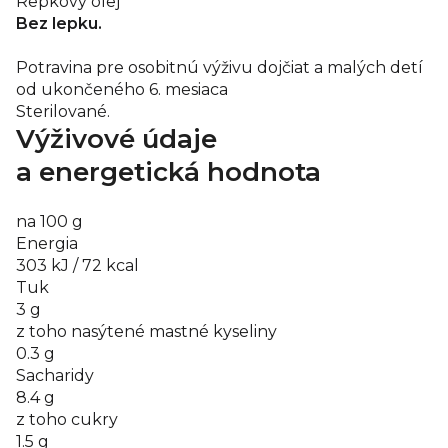
Repkový olej
Bez lepku.
Potravina pre osobitnú výživu dojčiat a malých detí
od ukončeného 6. mesiaca
Sterilované.
Výživové údaje
a energetická hodnota
na 100 g
Energia
303 kJ / 72 kcal
Tuk
3 g
z toho nasýtené mastné kyseliny
0.3 g
Sacharidy
8.4 g
z toho cukry
1.5 g