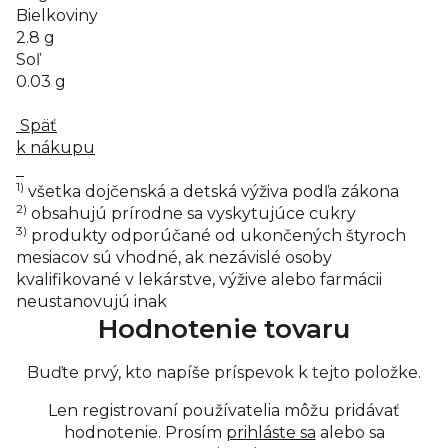
Bielkoviny
2.8 g
Soľ
0.03 g
Späť
k nákupu
1)
všetka dojčenská a detská výživa podľa zákona
2)
obsahujú prírodne sa vyskytujúce cukry
3)
produkty odporúčané od ukončených štyroch
mesiacov sú vhodné, ak nezávislé osoby
kvalifikované v lekárstve, výžive alebo farmácii
neustanovujú inak
Hodnotenie tovaru
Buďte prvý, kto napíše príspevok k tejto položke.
Len registrovaní používatelia môžu pridávať
hodnotenie. Prosím
prihláste sa
alebo sa