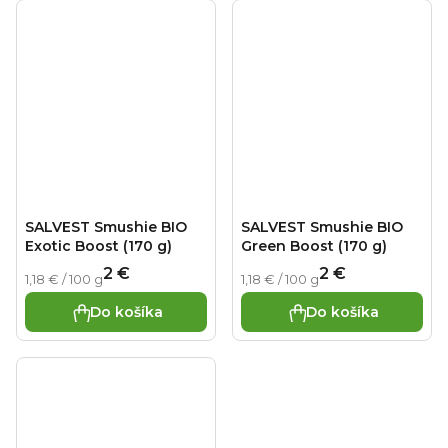
SALVEST Smushie BIO
SALVEST Smushie BIO
Exotic Boost (170 g)
Green Boost (170 g)
2 €
2 €
Jednotková
Jednotková
1,18 € / 100 g
1,18 € / 100 g
cena:
cena:
Do košíka
Do košíka