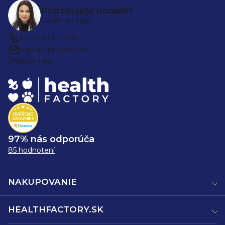
Potrebujete poradiť?
Ozvite sa nám
Po-Pi 9:00-16:00
napíšte kedykoľvek
Sledujte nás:
97% nás odporúča
85 hodnotení
NAKUPOVANIE
HEALTHFACTORY.SK