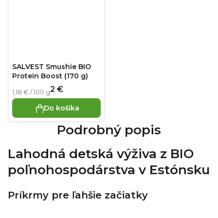
SALVEST Smushie BIO
Protein Boost (170 g)
2 €
Jednotková
1,18 € / 100 g
cena:
Do košíka
Podrobný popis
Lahodná detská výživa z BIO
poľnohospodárstva v Estónsku
Príkrmy pre ľahšie začiatky