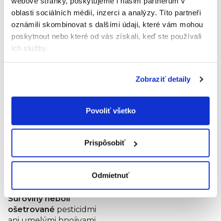
webové stránky, poskytujeme i našim partnerům v
oblasti sociálních médií, inzerci a analýzy.
Títo partneři
Suroviny
oznámili skombinovat s dalšími údaji, které vám mohou
na dosah ruky
poskytnout nebo které od vás získali, keď ste používali
Väčšina ingrediencií je získavaná od lokálnych
ich služby.
dodávateľov
vzdialených do 100 km od miesta
výroby, čo zaručuje spoločnosti stopercentnú
kontrolu nad kvalitou a čerstvosťou výrobkov
Zobraziť detaily
a znižuje uhlíkovú stopu.
Povoliť všetko
Všetko je vyrobené
zo surovín v 100%
BIO kvalite
Prispôsobiť
Výrobné procesy sú
šetrné k životnému
Odmietnuť
prostrediu
Suroviny neboli
ošetrované
pesticidmi
ani umelými hnojivami