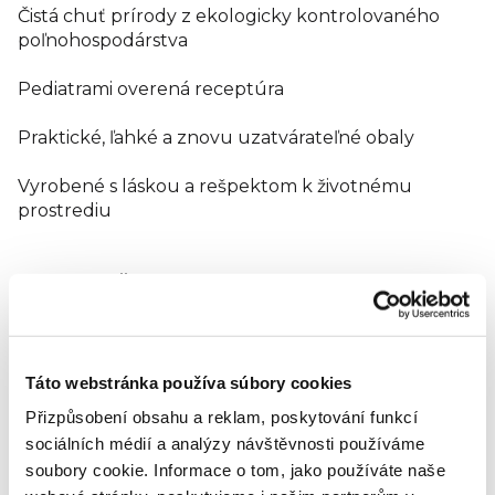
Čistá chuť prírody z ekologicky kontrolovaného
poľnohospodárstva
Pediatrami overená receptúra
Praktické, ľahké a znovu uzatvárateľné obaly
Vyrobené s láskou a rešpektom k životnému
prostrediu
U značky
PÖNN
bola misia jasná - vytvoriť a vyrábať
to najlepšie jedlo na svete pre našich najmenších.
Detské príkrmy sú vyrábané len z kontrolovaných
100% BIO surovín
a vznikajú v spolupráci
s uznávanými pediatrami.
Neobsahujú žiadne
Táto webstránka používa súbory cookies
1
2
konzervanty
ani pridané cukry
.
Pochutnať si na
Přizpůsobení obsahu a reklam, poskytování funkcí
3
nich môžu deti od ukončeného 6. mesiaca
, ale
sociálních médií a analýzy návštěvnosti používáme
predstavujú ideálnu desiatu aj pre staršie deti.
soubory cookie.
Informace o tom, jako používáte naše