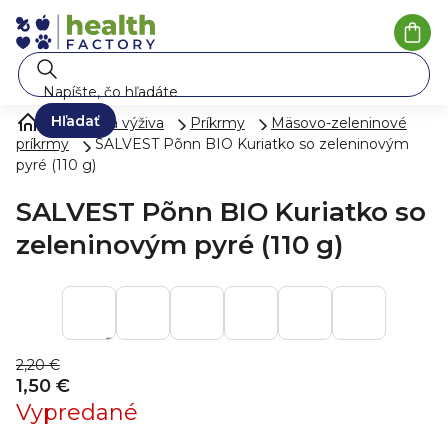
Prejsť
na
Nák
koší
obsah
Hľadať
Mlieko a výživa
Príkrmy
Mäsovo-zeleninové
príkrmy
SALVEST Põnn BIO Kuriatko so zeleninovým
pyré (110 g)
SALVEST Põnn BIO Kuriatko so
zeleninovým pyré (110 g)
2,20 €
1,50 €
Vypredané