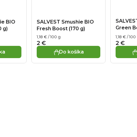
Skladovanie:
Odporúčam
skladovať aj pri izbove
spotrebujte do 24 hodí
SALVEST
ie BIO
SALVEST Smushie BIO
Estónsko.
Green Bo
0 g)
Fresh Boost (170 g)
Distribútor: Health Acad
republika.
Jednotková cena:
Jednotkov
1,18 € / 100 g
1,18 € / 100
2 €
2 €
ka
Do košíka