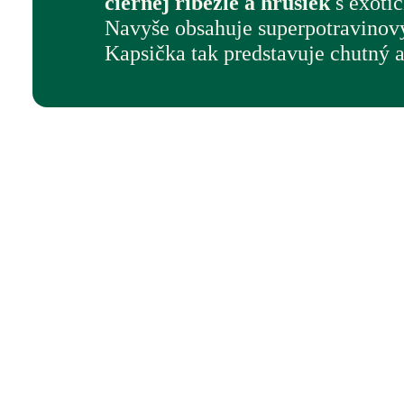
čiernej ríbezle a hrušiek
s exot
Navyše obsahuje superpotravinov
Kapsička tak predstavuje chutný 