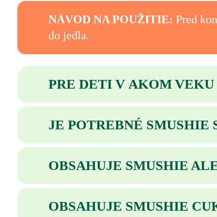
NÁVOD NA POUŽITIE:
Pred kon
do jedla.
PRE DETI V AKOM VEKU
Smushie je vhodné pre deti od 2 rokov
JE POTREBNÉ SMUSHIE
Pred otvorením je možné skladovať aj p
OBSAHUJE SMUSHIE AL
Niektoré príchute obsahujú alergény, p
OBSAHUJE SMUSHIE CU