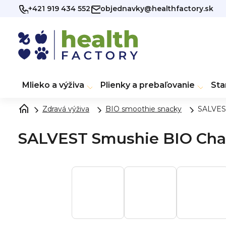
Prejsť na obsah
+421 919 434 552
objednavky@healthfactory.sk
Mlieko a výživa
Plienky a prebaľovanie
Sta
Zdravá výživa
BIO smoothie snacky
SALVEST
SALVEST Smushie BIO Char