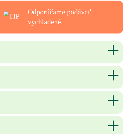
Odporúčame podávať
vychladené.
čke a spotrebujte do 24 hodín.