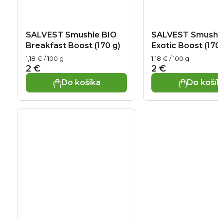
SALVEST Smushie BIO
SALVEST Smush
Breakfast Boost (170 g)
Exotic Boost (17
Jednotková cena:
Jednotková cena:
1,18 € / 100 g
1,18 € / 100 g
2 €
2 €
Do košíka
Do koší