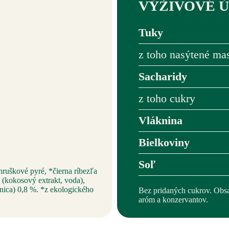
VÝŽIVOVÉ ÚD
Tuky
z toho nasýtené ma
Sacharidy
z toho cukry
Vláknina
Bielkoviny
Soľ
hruškové pyré, *čierna ríbezľa
(kokosový extrakt, voda),
nica) 0,8 %. *z ekologického
Bez pridaných cukrov. Obsah
aróm a konzervantov.