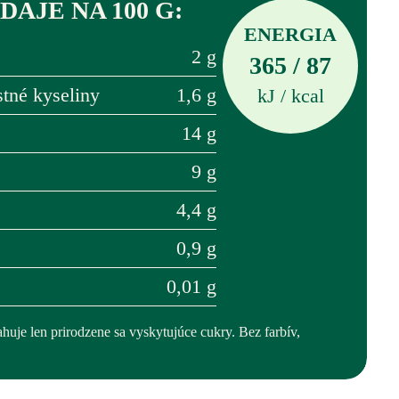
AJE NA 100 G:
ENERGIA
2 g
365 / 87
stné kyseliny
1,6 g
kJ / kcal
14 g
9 g
4,4 g
0,9 g
0,01 g
uje len prirodzene sa vyskytujúce cukry. Bez farbív,