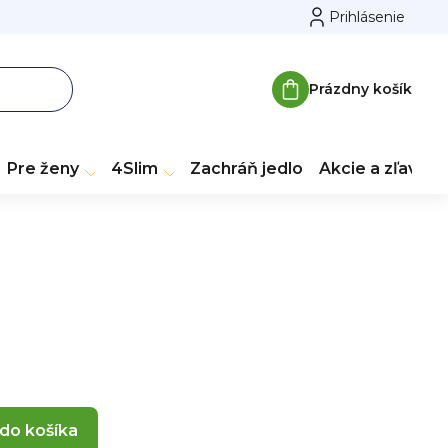
Prihlásenie
Prázdny košík
Nákupný koší
Pre ženy
4Slim
Zachráň jedlo
Akcie a zľavy
 do košíka