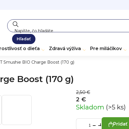
Hľadať
rostlivosť o dieťa
Zdravá výživa
Pre miláčikov
 Smushie BIO Charge Boost (170 g)
ge Boost (170 g)
2,50 €
2 €
Skladom
(>5 ks)
Pridať