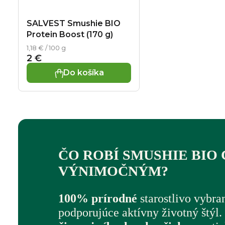
SALVEST Smushie BIO
Protein Boost (170 g)
Jednotková cena:
1,18 € / 100 g
2 €
Do košíka
ČO ROBÍ SMUSHIE BIO
VÝNIMOČNÝM?
100% prírodné
starostlivo vybr
podporujúce aktívny životný štýl.