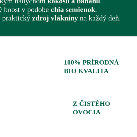
ickým nádychom
kokosu a banánu
.
ý boost v podobe
chia semienok
.
a praktický
zdroj vlákniny
na každý deň.
100% PRÍRODNÁ
BIO KVALITA
Z ČISTÉHO
OVOCIA