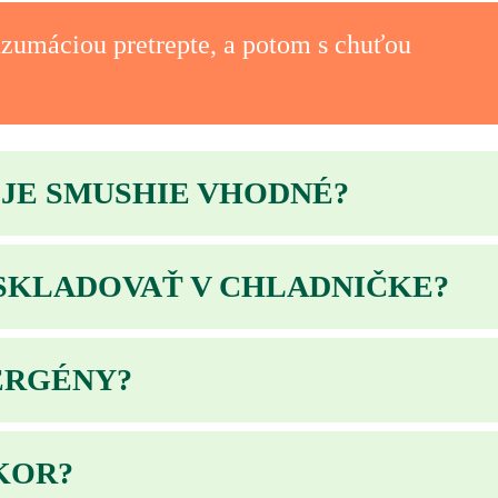
zumáciou pretrepte, a potom s chuťou
 JE SMUSHIE VHODNÉ?
.
 SKLADOVAŤ V CHLADNIČKE?
ri izbovej teplote. Po otvorení skladujte v chladni
ERGÉNY?
reto pred konzumáciou vždy skontrolujte zloženie.
KOR?