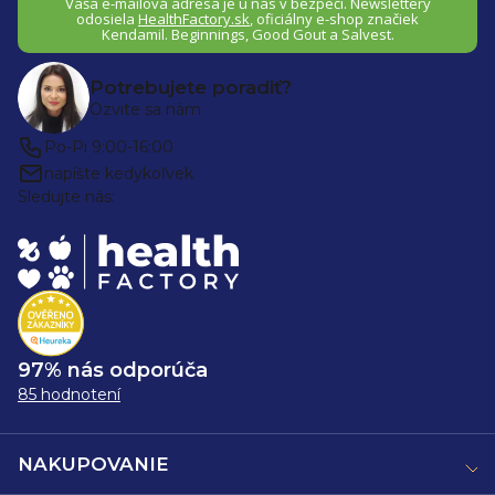
Vaša e-mailová adresa je u nás v bezpečí.
Newslettery
odosiela
HealthFactory.sk
,
oficiálny
e-shop
značiek
Kendamil. Beginnings, Good Gout a Salvest.
Potrebujete poradiť?
Ozvite sa nám
Po-Pi 9:00-16:00
napíšte kedykoľvek
Sledujte nás:
97% nás odporúča
85 hodnotení
NAKUPOVANIE