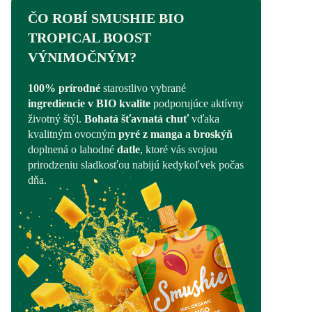
ČO ROBÍ SMUSHIE BIO
TROPICAL BOOST
VÝNIMOČNÝM?
100% prírodné
starostlivo vybrané
ingrediencie v BIO kvalite
podporujúce aktívny
životný štýl.
Bohatá šťavnatá chuť
vďaka
kvalitným ovocným
pyré z manga a broskýň
doplnená o lahodné
datle
, ktoré vás svojou
prirodzeniu sladkosťou nabijú kedykoľvek počas
dňa.