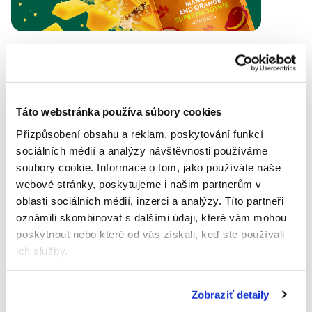
100% PRÍRODNÁ
BIO KVALITA
Táto webstránka používa súbory cookies
Přizpůsobení obsahu a reklam, poskytování funkcí
sociálních médií a analýzy návštěvnosti používáme
Z ČISTÉHO
OVOCIA
soubory cookie.
Informace o tom, jako používáte naše
webové stránky, poskytujeme i našim partnerům v
oblasti sociálních médií, inzerci a analýzy.
Títo partneři
OBOHATENÉ
oznámili skombinovat s dalšími údaji, které vám mohou
O SUPERFRUIT
poskytnout nebo které od vás získali, keď ste používali
ich služby.
PRE DOSPELÝCH
AJ DETI (OD 2 ROKOV)
Zobraziť detaily