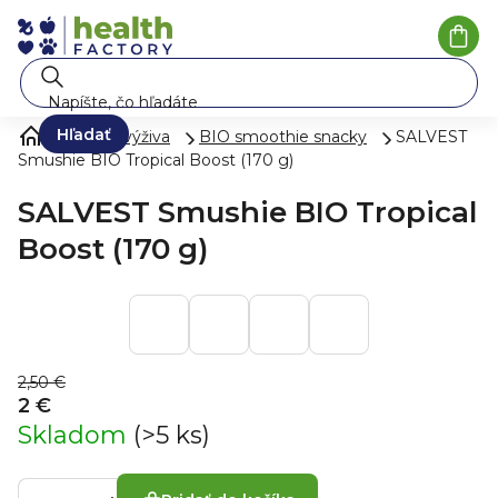
Prejsť na obsah
Náku
Hľadať
Zdravá výživa
BIO smoothie snacky
SALVEST
Smushie BIO Tropical Boost (170 g)
SALVEST Smushie BIO Tropical
Boost (170 g)
2,50 €
2 €
Skladom
(>5 ks)