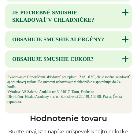
Smushie je vhodné pre deti od 2 rokov.
JE POTREBNÉ SMUSHIE
SKLADOVAŤ V CHLADNIČKE?
Pred otvorením je možné skladovať aj pri
OBSAHUJE SMUSHIE ALERGÉNY?
izbovej teplote. Po otvorení skladujte
v chladničke a spotrebujte do 24 hodín.
Niektoré príchute obsahujú alergény, preto
OBSAHUJE SMUSHIE CUKOR?
pred konzumáciou vždy skontrolujte
zloženie.
Smushie je bez pridaného cukru.
Skladovanie: Odporúčame skladovať pri teplote +2 až +6 °C, ale je možné skladovať
V kapsičkách je len prirodzene sa
aj pri izbovej teplote. Po otvorení uchovávajte v chladničke a spotrebujte do 24
vyskytujúci cukor z obsiahnutého ovocia.
hodín.
Výrobca: AS Salvest, Aruküla tee 3, 51017, Tartu, Estónsko.
Distribútor: Health Academy s. r. o., Zbraslavská 22 / 49, 159 00, Praha, Česká
republika.
Hodnotenie tovaru
Buďte prvý, kto napíše príspevok k tejto položke.