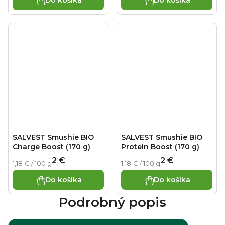
Do košíka
Do košíka
SALVEST Smushie BIO
SALVEST Smushie BIO
Charge Boost (170 g)
Protein Boost (170 g)
2 €
2 €
Jednotková cena:
Jednotková cena:
1,18 € / 100 g
1,18 € / 100 g
Do košíka
Do košíka
Podrobný popis