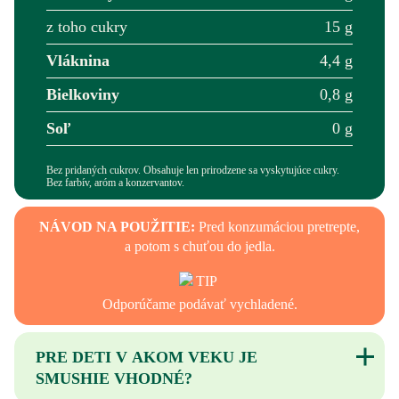
z toho cukry
15 g
Vláknina
4,4 g
Bielkoviny
0,8 g
Soľ
0 g
Bez pridaných cukrov. Obsahuje len prirodzene sa vyskytujúce cukry.
Bez farbív, aróm a konzervantov.
NÁVOD NA POUŽITIE:
Pred konzumáciou pretrepte,
a potom s chuťou do jedla.
Odporúčame podávať vychladené.
PRE DETI V AKOM VEKU JE
SMUSHIE VHODNÉ?