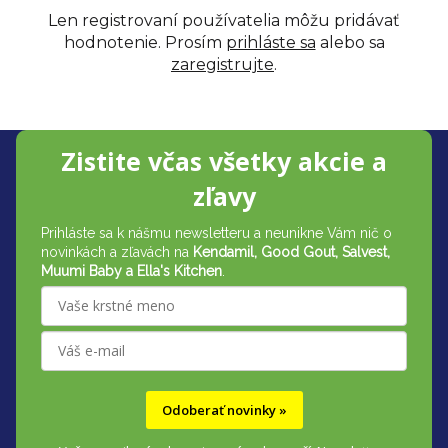
Len registrovaní používatelia môžu pridávať
hodnotenie. Prosím
prihláste sa
alebo sa
zaregistrujte
.
Zápätie
Zistite včas všetky akcie a
zľavy
Prihláste sa k nášmu newsletteru a neunikne Vám nič o
novinkách a zľavách na
Kendamil, Good Gout, Salvest,
Muumi Baby a Ella's Kitchen
.
Odoberať novinky »