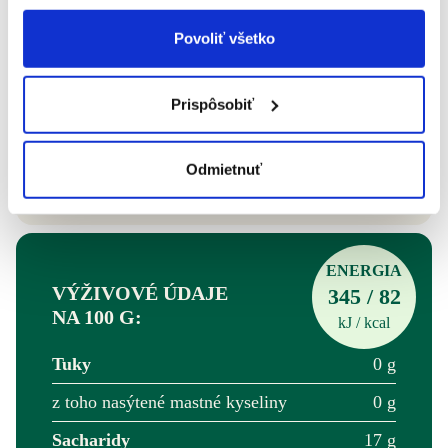
VEĽKÉ 170 G
Povoliť všetko
BALENIA
DATLE
Prispôsobiť
Zloženie: *mangové pyré 45 %, *broskyňové pyré,
Odmietnuť
*pomarančová dužina 19 %, voda, *datle 5 %.
*z ekologického poľnohospodárstva. Môže obsahovať
stopy datlových kôstok.
ENERGIA
VÝŽIVOVÉ ÚDAJE
345 / 82
NA 100 G:
kJ / kcal
Tuky
0 g
z toho nasýtené mastné kyseliny
0 g
Sacharidy
17 g