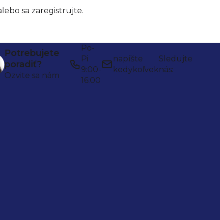
lebo sa
zaregistrujte
.
Po-
Potrebujete
Pi
napíšte
Sledujte
poradiť?
9:00-
kedykoľvek
nás:
Ozvite sa nám
16:00