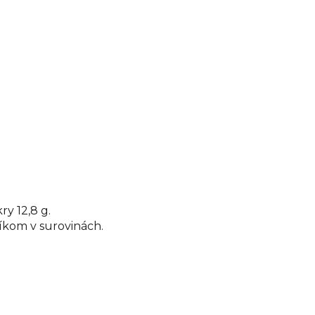
y 12,8 g.
íkom v surovinách.