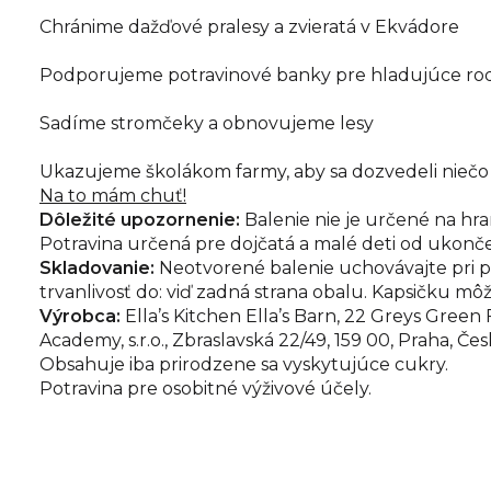
Chránime dažďové pralesy a zvieratá v Ekvádore
Podporujeme potravinové banky pre hladujúce ro
Sadíme stromčeky a obnovujeme lesy
Ukazujeme školákom farmy, aby sa dozvedeli niečo
Na to mám chuť!
Dôležité upozornenie:
Balenie nie je určené na hra
Potravina určená pre dojčatá a malé deti od ukonč
Skladovanie:
Neotvorené balenie uchovávajte pri po
trvanlivosť do: viď zadná strana obalu. Kapsičku mô
Výrobca:
Ella’s Kitchen Ella’s Barn, 22 Greys Gree
Academy, s.r.o., Zbraslavská 22/49, 159 00, Praha, Če
Obsahuje iba prirodzene sa vyskytujúce cukry.
Potravina pre osobitné výživové účely.