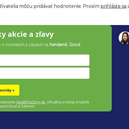
žívatelia môžu pridávať hodnotenie. Prosím
prihláste sa
a
ky akcie a zľavy
č o novinkách a zľavách na
Kendamil, Good
ovinky »
 odosiela
HealthFactory.sk
,
oficiálny
e-shop
značiek
Good Gout a Salvest.