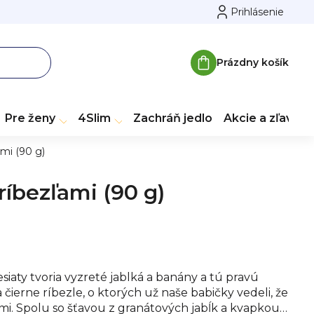
Prihlásenie
Prázdny košík
Nákupný
košík
Pre ženy
4Slim
Zachráň jedlo
Akcie a zľavy
mi (90 g)
íbezľami (90 g)
siaty tvoria vyzreté jablká a banány a tú pravú
čierne ríbezle, o ktorých už naše babičky vedeli, že
ami. Spolu so šťavou z granátových jabĺk a kvapkou