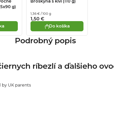
vocné
Broskyňa s kivi (110 g)
otvorení skladujte v c
5x90 g)
trvanlivosť do: viď za
Výrobca:
Ella's Kitche
Jednotková
1,36 € / 100 g
cena:
Henley-on-Thames RG9 4
1,50 €
Academy, s. r. o., Zbras
ka
Do košíka
Podrobný popis
čiernych ríbezlí a ďalšieho ovo