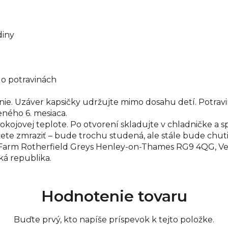
diny
 o potravinách
nie. Uzáver kapsičky udržujte mimo dosahu detí. Potravi
eného 6. mesiaca.
kojovej teplote. Po otvorení skladujte v chladničke a 
žete zmraziť – bude trochu studená, ale stále bude chuti
n Farm Rotherfield Greys Henley-on-Thames RG9 4QG, Veľká
ská republika.
Hodnotenie tovaru
Buďte prvý, kto napíše príspevok k tejto položke.