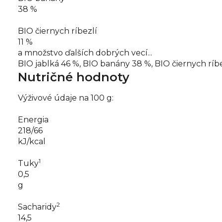
38 %
BIO čiernych ríbezlí
11 %
a množstvo ďalších dobrých vecí...
BIO jablká 46 %, BIO banány 38 %, BIO čiernych ríbe
Nutričné hodnoty
Výživové údaje na 100 g:
Energia
218/66
kJ/kcal
1
Tuky
0,5
g
2
Sacharidy
14,5