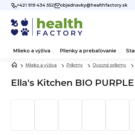
Prejsť
+421 919 434 552
objednavky@healthfactory.sk
na
obsah
Mlieko a výživa
Plienky a prebaľovanie
Sta
Mlieko a výživa
Príkrmy
Ovocné príkrmy
Ella's Kitchen BIO PURPLE