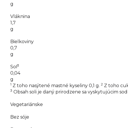
g
Vláknina
1,7
g
Bielkoviny
0,7
g
3
Soľ
0,04
g
1
2
Z toho nasýtené mastné kyseliny 0,1 g.
Z toho cukr
3
Obsah soli je daný prirodzene sa vyskytujúcim sod
Vegetariánske
Bez sóje