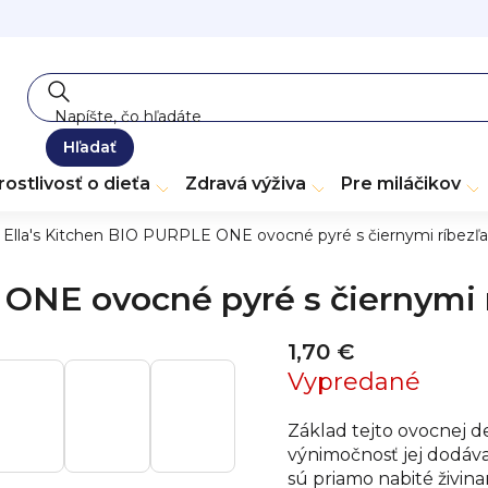
Hľadať
rostlivosť o dieťa
Zdravá výživa
Pre miláčikov
Ella's Kitchen BIO PURPLE ONE ovocné pyré s čiernymi ríbezľa
 ONE ovocné pyré s čiernymi r
1,70 €
Vypredané
Základ tejto ovocnej de
výnimočnosť jej dodáva 
sú priamo nabité živin