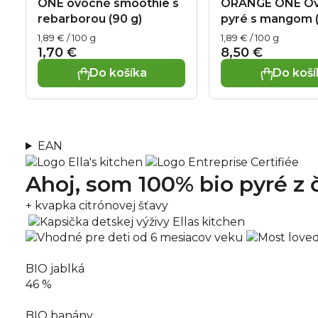
ONE ovocné smoothie s
ORANGE ONE O
rebarborou (90 g)
pyré s mangom (
Jednotková
Jednotková
1,89 € / 100 g
1,89 € / 100 g
cena:
cena:
1,70 €
8,50 €
Do košíka
Do koší
EAN
Ahoj, som 100% bio pyré
z 
+ kvapka citrónovej šťavy
BIO jablká
46 %
BIO banány