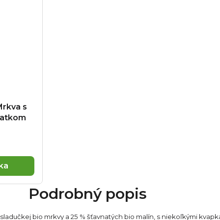
rkva s
iatkom
ka
Podrobný popis
ladučkej bio mrkvy a 25 % šťavnatých bio malín, s niekoľkými kvapkam