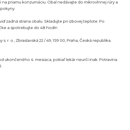
 na priamu konzumáciu. Obal nedávajte do mikrovlnnej rúry a
 pokyny.
 viď zadná strana obalu. Skladujte pri izbovej teplote. Po
ičke a spotrebujte do 48 hodín
s. r. o., Zbraslavská 22 / 49, 159 00, Praha, Česká republika.
d ukončeného 4. mesiaca, pokiaľ lekár neurčí inak. Potravina
é.