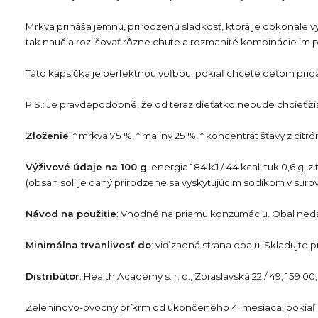
Mrkva prináša jemnú, prirodzenú sladkosť, ktorá je dokonale 
tak naučia rozlišovať rôzne chute a rozmanité kombinácie im p
Táto kapsička je perfektnou voľbou, pokiaľ chcete deťom pri
P.S.: Je pravdepodobné, že od teraz dieťatko nebude chcieť ži
Zloženie
: * mrkva 75 %, * maliny 25 %, * koncentrát šťavy z ci
Výživové údaje na 100 g
: energia 184 kJ / 44 kcal, tuk 0,6 g, 
(obsah soli je daný prirodzene sa vyskytujúcim sodíkom v surov
Návod na použitie
: Vhodné na priamu konzumáciu. Obal nedáv
Minimálna trvanlivosť do
: viď zadná strana obalu. Skladujte 
Distribútor
: Health Academy s. r. o., Zbraslavská 22 / 49, 159 
Zeleninovo-ovocný príkrm od ukončeného 4. mesiaca, pokiaľ lek