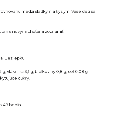
 rovnováhu medzi sladkým a kyslým. Vaše deti sa
obom s novými chuťami zoznámiť.
va. Bez lepku.
g, vláknina 3,1 g, bielkoviny 0,8 g, soľ 0,08 g
kytujúce cukry.
do 48 hodín