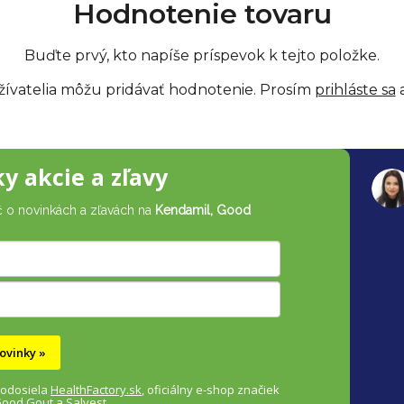
Hodnotenie tovaru
Buďte prvý, kto napíše príspevok k tejto položke.
žívatelia môžu pridávať hodnotenie. Prosím
prihláste sa
a
ky akcie a zľavy
č o novinkách a zľavách na
Kendamil, Good
ovinky »
 odosiela
HealthFactory.sk
,
oficiálny
e-shop
značiek
Good Gout a Salvest.