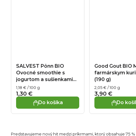
SALVEST Põnn BIO
Good Gout BIO M
Ovocné smoothie s
farmárskym kur
jogurtom a sušienkami
(190 g)
(110 g)
Jednotková
Jednotková
1,18 € / 100 g
2,05 € / 100 g
cena:
cena:
1,30 €
3,90 €
Do košíka
Do koší
Predstavujeme nový hit medzi príkrmami, ktorý obsahuje 75 % s