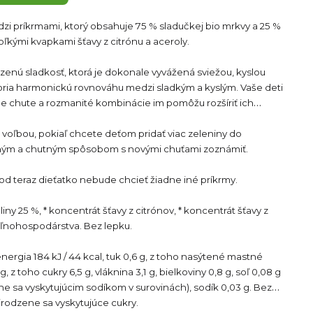
i príkrmami, ktorý obsahuje 75 % sladučkej bio mrkvy a 25 %
oľkými kvapkami šťavy z citrónu a aceroly.
zenú sladkosť, ktorá je dokonale vyvážená sviežou, kyslou
oria harmonickú rovnováhu medzi sladkým a kyslým. Vaše deti
zne chute a rozmanité kombinácie im pomôžu rozšíriť ich
 voľbou, pokiaľ chcete deťom pridať viac zeleniny do
avným a chutným spôsobom s novými chuťami zoznámiť.
od teraz dieťatko nebude chcieť žiadne iné príkrmy.
aliny 25 %, * koncentrát šťavy z citrónov, * koncentrát šťavy z
oľnohospodárstva. Bez lepku.
energia 184 kJ / 44 kcal, tuk 0,6 g, z toho nasýtené mastné
g, z toho cukry 6,5 g, vláknina 3,1 g, bielkoviny 0,8 g, soľ 0,08 g
ene sa vyskytujúcim sodíkom v surovinách), sodík 0,03 g. Bez
irodzene sa vyskytujúce cukry.