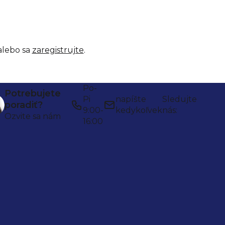
lebo sa
zaregistrujte
.
Po-
Potrebujete
Pi
napíšte
Sledujte
poradiť?
9:00-
kedykoľvek
nás:
Ozvite sa nám
16:00