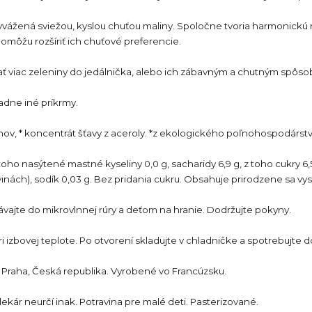
vyvážená sviežou, kyslou chuťou maliny. Spoločne tvoria harmonickú
omôžu rozšíriť ich chuťové preferencie.
dať viac zeleniny do jedálnička, alebo ich zábavným a chutným spôs
adne iné príkrmy.
trónov, * koncentrát šťavy z aceroly. *z ekologického poľnohospodárst
z toho nasýtené mastné kyseliny 0,0 g, sacharidy 6,9 g, z toho cukry 6,5 
inách), sodík 0,03 g. Bez pridania cukru. Obsahuje prirodzene sa vys
ajte do mikrovlnnej rúry a deťom na hranie. Dodržujte pokyny.
pri izbovej teplote. Po otvorení skladujte v chladničke a spotrebujte 
00, Praha, Česká republika. Vyrobené vo Francúzsku.
ár neurčí inak. Potravina pre malé deti. Pasterizované.