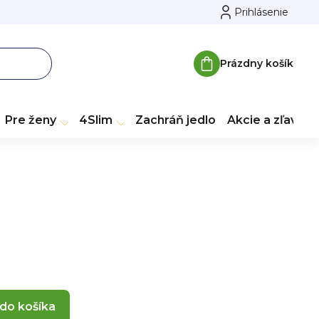
Prihlásenie
Prázdny košík
Nákupný
košík
Pre ženy
4Slim
Zachráň jedlo
Akcie a zľavy
 do košíka