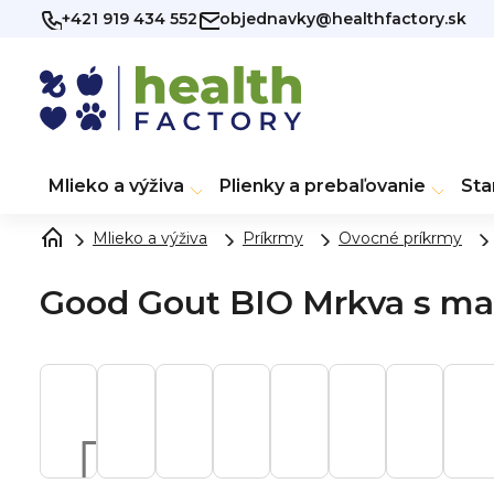
Prejsť
+421 919 434 552
objednavky@healthfactory.sk
na
obsah
Mlieko a výživa
Plienky a prebaľovanie
Sta
Mlieko a výživa
Príkrmy
Ovocné príkrmy
Good Gout BIO Mrkva s mal