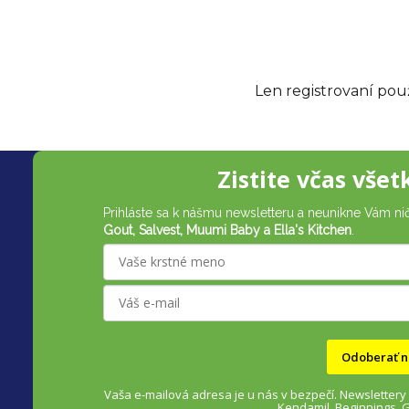
Len registrovaní pou
Z
Zistite včas všet
á
Prihláste sa k nášmu newsletteru a neunikne Vám ni
p
Gout, Salvest, Muumi Baby a Ella's Kitchen
.
ä
t
i
Odoberať n
e
Vaša e-mailová adresa je u nás v bezpečí.
Newslettery
Kendamil. Beginnings, 