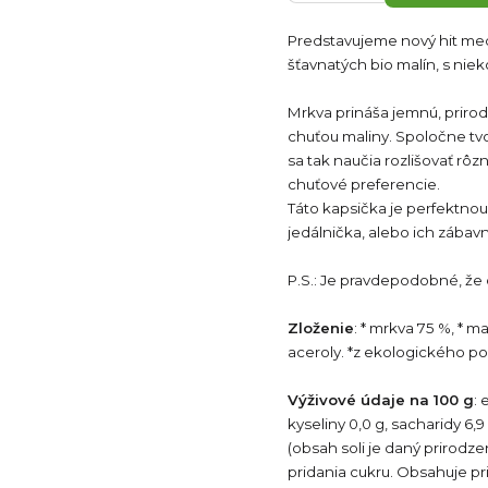
Predstavujeme nový hit medz
šťavnatých bio malín, s niek
Mrkva prináša jemnú, prirod
chuťou maliny. Spoločne tv
sa tak naučia rozlišovať rô
chuťové preferencie.
Táto kapsička je perfektnou
jedálnička, alebo ich záb
P.S.: Je pravdepodobné, že 
Zloženie
: * mrkva 75 %, * m
aceroly. *z ekologického p
Výživové údaje na 100 g
: 
kyseliny 0,0 g, sacharidy 6,9 
(obsah soli je daný prirodz
pridania cukru. Obsahuje pr