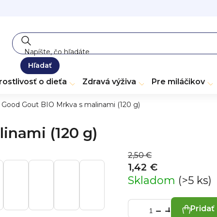
Hľadať
rostlivosť o dieťa
Zdravá výživa
Pre miláčikov
Good Gout BIO Mrkva s malinami (120 g)
inami (120 g)
2,50 €
1,42 €
Skladom
(>5 ks)
Pridať