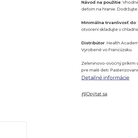
Návod na použitie
: Vhodné
deťom na hranie. Dodržujte
Minimálna trvanlivosť do
:
otvorení skladujte v chladn
Distribútor
: Health Academy 
Vyrobené vo Francúzsku.
Zeleninovo-ovocný príkrm o
pre malé deti. Pasterizovan
Detailné informácie
Opýtať sa