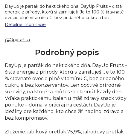
DayUp je parťák do hektického dňa. DayUp Fruits – čistá
energia z prírody, ktorú si zamiluješ. Je to 100 % šťavnaté
ovocie plné vitamínu C, bez pridaného cukru a bez
konzervantov. Len poctivé prírodné suroviny, na ktoré sa
Detailné informácie
môžeš spoľahnúť každý deň.
Vďaka praktickému baleniu máš zdravý snack vždy po ruke
Opýtať sa
– doma, v práci aj na cestách. DayUp je ideálny pre každého,
kto chce žiť naplno, zdravo a bez kompromisov.
Zloženie:
Podrobný popis
jablkový pretlak 75,9%, jahodový pretlak 18%, šťava z liči 6%,
vitamín C
Ovocné pyré Day Up Fruits jahoda s jablkovým a
jahodovým pretlakom, šťavou z liči a s vitamínom C. Skvelé
DayUp je parťák do hektického dňa. DayUp Fruits –
na desiatu, kedykoľvek počas dňa, na výlety a turistiku. Bez
čistá energia z prírody, ktorú si zamiluješ. Je to 100
pridaného cukru, vegan.
Energia 63 kcal / 265 kJ
% šťavnaté ovocie plné vitamínu C, bez pridaného
Tuky 0,4 g
cukru a bez konzervantov. Len poctivé prírodné
Tuky, z toho nasýtené mastné kyseliny 0,2 g
Sacharidy 14 g
suroviny, na ktoré sa môžeš spoľahnúť každý deň.
Sacharidy, z toho cukry 11 g
Vďaka praktickému baleniu máš zdravý snack vždy
Vláknina 2,8 g
po ruke – doma, v práci aj na cestách. DayUp je
Bielkoviny 0,9 g
ideálny pre každého, kto chce žiť naplno, zdravo a
Soľ 0,01 g
bez kompromisov.
Vitamín C 15 mg (19 %*)
Zloženie: jablkový pretlak 75,9%, jahodový pretlak