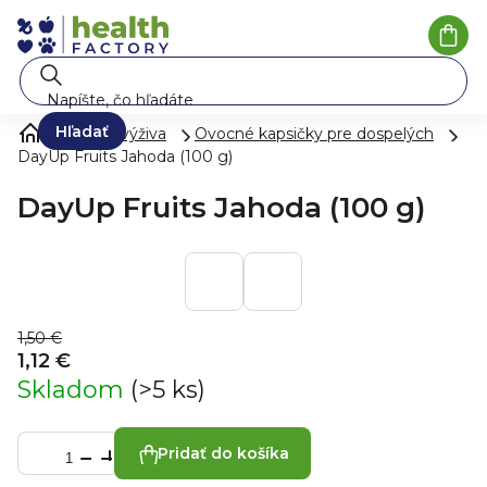
Prejsť
na
Nák
koší
obsah
Hľadať
Zdravá výživa
Ovocné kapsičky pre dospelých
DayUp Fruits Jahoda (100 g)
DayUp Fruits Jahoda (100 g)
1,50 €
1,12 €
Skladom
(>5 ks)
Pridať do košíka