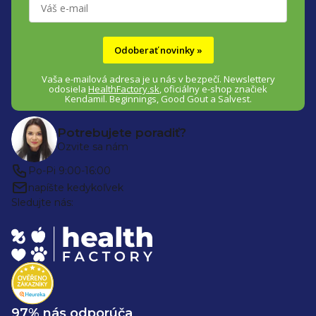
e
Odoberať novinky »
Vaša e-mailová adresa je u nás v bezpečí.
Newslettery
odosiela
HealthFactory.sk
,
oficiálny
e-shop
značiek
Kendamil. Beginnings, Good Gout a Salvest.
Potrebujete poradiť?
Ozvite sa nám
Po-Pi 9:00-16:00
napíšte kedykoľvek
Sledujte nás:
97% nás odporúča