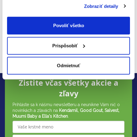
Len registrovaní používatelia môžu pridávať
Zobraziť detaily
hodnotenie. Prosím
prihláste sa
alebo sa
zaregistrujte
.
Povoliť všetko
Výrobná
KAUMY CZECHIA s.r.o.
spoločnosť
:
Rybáře 157/40, 691 45 Podivín,
Prispôsobiť
Adresa
:
Česká republika
E-mail
:
info@kaumy.com
Odmietnuť
Z
Zistite včas všetky akcie a
á
zľavy
p
Prihláste sa k nášmu newsletteru a neunikne Vám nič o
ä
novinkách a zľavách na
Kendamil, Good Gout, Salvest,
t
Muumi Baby a Ella's Kitchen
.
i