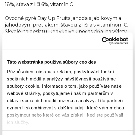
18%, šťava z liči 6%, vitamín C
Ovocné pyré Day Up Fruits jahoda s jablkovým a
jahodovým pretlakom, šťavou z liči a s vitamínom C.
Skvelé na desiatu, kedykoľvek počas dňa, na výlety
a turistiku. Bez pridaného cukru, vegan.
Energia 63 kcal / 265 kJ
Tuky 0,4 g
Táto webstránka používa súbory cookies
Tuky, z toho nasýtené mastné kyseliny 0,2 g
Přizpůsobení obsahu a reklam, poskytování funkcí
Sacharidy 14 g
Sacharidy, z toho cukry 11 g
sociálních médií a analýzy návštěvnosti používáme
Vláknina 2,8 g
soubory cookie.
Informace o tom, jako používáte naše
Bielkoviny 0,9 g
webové stránky, poskytujeme i našim partnerům v
Soľ 0,01 g
oblasti sociálních médií, inzerci a analýzy.
Títo partneři
Vitamín C 15 mg (19 %*)
oznámili skombinovat s dalšími údaji, které vám mohou
Hodnotenie tovaru
poskytnout nebo které od vás získali, keď ste používali
ich služby.
Buďte prvý, kto napíše príspevok k tejto položke.