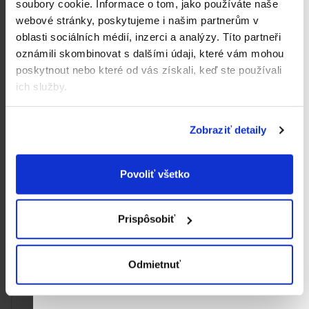
soubory cookie.
Informace o tom, jako používáte naše
webové stránky, poskytujeme i našim partnerům v
oblasti sociálních médií, inzerci a analýzy.
Títo partneři
oznámili skombinovat s dalšími údaji, které vám mohou
DayUp Power Energy
DayUp Power Collagen
poskytnout nebo které od vás získali, keď ste používali
Jablko Banán Čokoláda
Kokos Vanilka (100 g)
ich služby.
Káva (100 g)
0,81 €
1,12 €
Jednotková
Jednotková
0,81 € / 100 g
1,12 € / 100 g
cena:
cena:
Zobraziť detaily
Do košíka
Do košíka
Povoliť všetko
Akcia
Akcia
Novinka
Novinka
Prispôsobiť
Odmietnuť