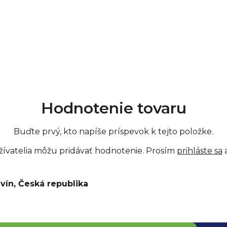
Soľ 0,02 g
Hodnotenie tovaru
Buďte prvý, kto napíše príspevok k tejto položke.
žívatelia môžu pridávať hodnotenie. Prosím
prihláste sa
a
ivín, Česká republika