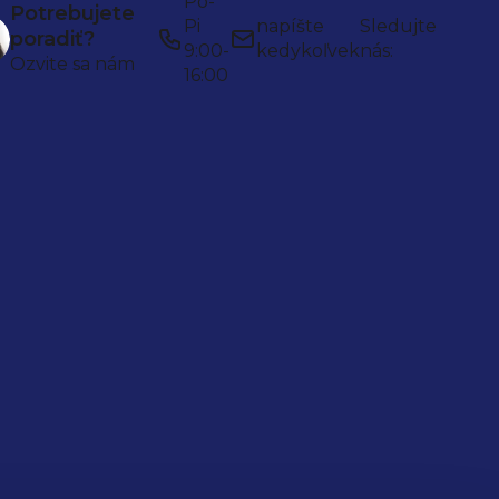
Po-
Potrebujete
Pi
napíšte
Sledujte
poradiť?
9:00-
kedykoľvek
nás:
Ozvite sa nám
16:00