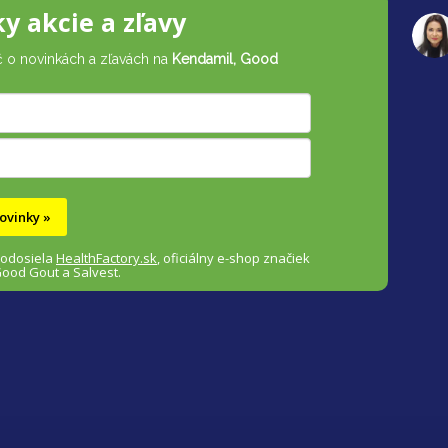
ky akcie a zľavy
č o novinkách a zľavách na
Kendamil, Good
ovinky »
 odosiela
HealthFactory.sk
,
oficiálny
e-shop
značiek
Good Gout a Salvest.