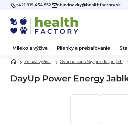
Prejsť
+421 919 434 552
objednavky@healthfactory.sk
na
obsah
Mlieko a výživa
Plienky a prebaľovanie
Sta
Zdravá výživa
Ovocné kapsičky pre dospelých
DayUp Power Energy Jablk