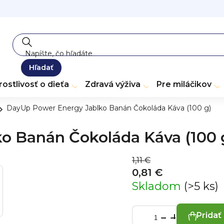
Hľadať
rostlivosť o dieťa
Zdravá výživa
Pre miláčikov
DayUp Power Energy Jablko Banán Čokoláda Káva (100 g)
o Banán Čokoláda Káva (100 
1,11 €
0,81 €
Skladom
(>5 ks)
Pridať