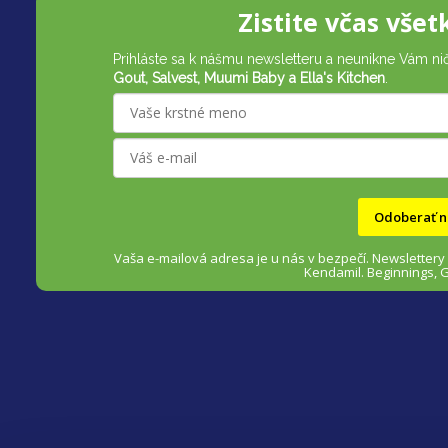
Z
Zistite včas všet
á
Prihláste sa k nášmu newsletteru a neunikne Vám ni
p
Gout, Salvest, Muumi Baby a Ella's Kitchen
.
ä
t
i
Odoberať n
e
Vaša e-mailová adresa je u nás v bezpečí.
Newslettery
Kendamil. Beginnings, 