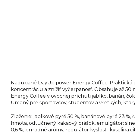
Nadupané DayUp power Energy Coffee. Praktická en
koncentráciu a znížiť vyčerpanosť. Obsahuje až 50
Energy Coffee v ovocnej príchuti jablko, banán, čok
Určený pre športovcov, študentov a všetkých, kto
Zloženie: jablkové pyré 50 %, banánové pyré 23 %, š
hmota, odtučnený kakaový prášok, emulgátor: slnečn
0,6 %, prírodné arómy, regulátor kyslosti: kyselina ci