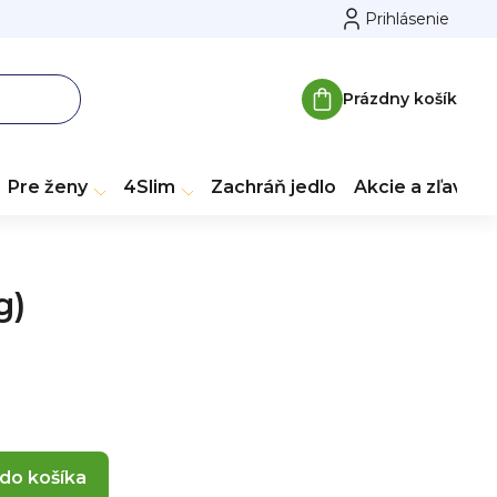
Prihlásenie
Prázdny košík
Nákupný
košík
Pre ženy
4Slim
Zachráň jedlo
Akcie a zľavy
g)
 do košíka