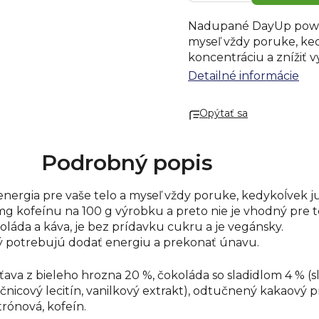
Nadupané DayUp power 
myseľ vždy poruke, ke
koncentráciu a znížiť 
výrobku a preto nie je
Detailné informácie
Energy Coffee v ovocnej
prídavku cukru a je v
Opýtať sa
Určený pre športovcov
energiu a prekonať ún
23 %, šťava z bieleho h
Podrobný popis
maltitol, kakaové mas
emulgátor: slnečnicový
ergia pre vaše telo a myseľ vždy poruke, kedykoĺvek j
prášok 1 %, ryžová múk
 mg kofeínu na 100 g výrobku a preto nie je vhodný pre
kyslosti: kyselina citrón
oláda a káva, je bez prídavku cukru a je vegánsky.
Tuky 1,8 g
rý potrebujú dodať energiu a prekonať únavu.
z togo nasýtené mastné
Sacharidy 17 g
ťava z bieleho hrozna 20 %, čokoláda so sladidlom 4 % (sl
z toho cukry 12 g
icový lecitín, vanilkový extrakt), odtučnený kakaový pr
Vláknina 1,6 g
trónová, kofeín.
Bielkoviny 1,3 g