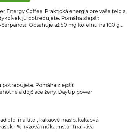
Energy Coffee. Praktická energia pre vaše telo a
dykoĺvek ju potrebujete. Pomáha zlepšiť
vyčerpanosť. Obsahuje až 50 mg kofeínu na 100 g
 vhodný pre tehotné a dojčiace ženy. DayUp power
 príchuti jablko, banán, čokoláda a káva, je bez
egánsky.
, študentov a všetkých, ktorý potrebujú dodať
avu.
Zloženie: jablkové pyré 50 %, banánové pyré
rozna 20 %, čokoláda so sladidlom 4 % (sladidlo:
lo, kakaová hmota, odtučnený kakaový prášok,
 lecitín, vanilkový extrakt), odtučnený kakaový
u potrebujete. Pomáha zlepšiť
a, instantná káva 0,6 %, prírodné arómy, regulátor
 tehotné a dojčiace ženy. DayUp power
ová, kofeín.
Energia 93 kcal / 391 kJ
 kyseliny 1,0 g
adidlo: maltitol, kakaové maslo, kakaová
ášok 1 %, ryžová múka, instantná káva