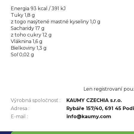
Energia 93 kcal / 391 kJ
Tuky 1,8 g
z togo nasýtené mastné kyseliny 1,0 g
Sacharidy 17 g
z toho cukry 12 g
Vláknina 1,6 g
Bielkoviny 1,3 g
Soľ 0,02 g
Len registrovaní pou
Výrobná spoločnosť
:
KAUMY CZECHIA s.r.o.
Adresa
:
Rybáře 157/40, 691 45 Pod
E-mail
:
info@kaumy.com