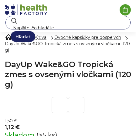
Prejsť
na
Nák
koší
obsah
Hľadať
Zdravá výživa
Ovocné kapsičky pre dospelých
DayUp Wake&GO Tropická zmes s ovsenými vločkami (120
g)
DayUp Wake&GO Tropická
zmes s ovsenými vločkami (120
g)
1,50 €
1,12 €
Skladom
(>5 ks)