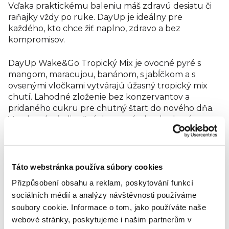
ovsené vločky bezlepkové 5 %, marakujový pretlak 3 %,
Vďaka praktickému baleniu máš zdravú desiatu či
citrónový koncentrát.
Energia 106 kcal / 448 kJ
raňajky vždy po ruke. DayUp je ideálny pre
Tuky 1,1 g
každého, kto chce žiť naplno, zdravo a bez
Tuky, z toho nasýtené mastné kyseliny 0,2 g
kompromisov.
Sacharidy 22 g
Sacharidy, z toho cukry 13 g
Vláknina 2,3 g
DayUp Wake&Go Tropický Mix je ovocné pyré s
Bielkoviny 1,3 g
mangom, maracujou, banánom, s jabĺčkom a s
Soľ 0,02 g
ovsenými vločkami vytvárajú úžasný tropický mix
chutí. Lahodné zloženie bez konzervantov a
pridaného cukru pre chutný štart do nového dňa.
Vyrobené z jedinečných surovín, bezlepkový,
prirodzene bez laktózy, vegan.
Zloženie: jablkový pretlak 33,9 %, koncentrovaný
mangový pretlak 25 %, voda, banánový pretlak 9 %,
Táto webstránka používa súbory cookies
ovsený extrakt bezlepkový 8 %, ovsené vločky
Přizpůsobení obsahu a reklam, poskytování funkcí
bezlepkové 5 %, marakujový pretlak 3 %, citrónový
sociálních médií a analýzy návštěvnosti používáme
koncentrát.
soubory cookie.
Informace o tom, jako používáte naše
webové stránky, poskytujeme i našim partnerům v
Energia 106 kcal / 448 kJ