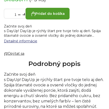
Pridať do košíka
Začnite svoj deň
s DayUp! DayUp je rýchly štart pre tvoje telo aj deň. Spája
šťavnaté ovocie a ovsené vločky do jednej dokonale
vyváženej porcie, ktorá zasýti, dodá energiu a chutí skvelo.
Detailné informácie
Bez pridaného cukru, bez konzervantov, bez umelých
farbív – len čisté prírodné suroviny, na ktoré sa môžeš
Opýtať sa
spoľahnúť.
Vďaka praktickému baleniu máš zdravú desiatu či raňajky
Podrobný popis
vždy po ruke. DayUp je ideálny pre každého, kto chce žiť
naplno, zdravo a bez kompromisov.
DayUp Wake&Go
Tropický Mix je ovocné pyré s mangom, maracujou,
Začnite svoj deň
banánom, s jabĺčkom a s ovsenými vločkami vytvárajú
s DayUp! DayUp je rýchly štart pre tvoje telo aj deň.
úžasný tropický mix chutí. Lahodné zloženie bez
Spája šťavnaté ovocie a ovsené vločky do jednej
konzervantov a pridaného cukru pre chutný štart do
dokonale vyváženej porcie, ktorá zasýti, dodá
nového dňa. Vyrobené z jedinečných surovín, bezlepkový,
prirodzene bez laktózy, vegan.
energiu a chutí skvelo. Bez pridaného cukru, bez
Zloženie: jablkový pretlak
33,9 %, koncentrovaný mangový pretlak 25 %, voda,
konzervantov, bez umelých farbív – len čisté
banánový pretlak 9 %, ovsený extrakt bezlepkový 8 %,
prírodné suroviny, na ktoré sa môžeš spoľahnúť.