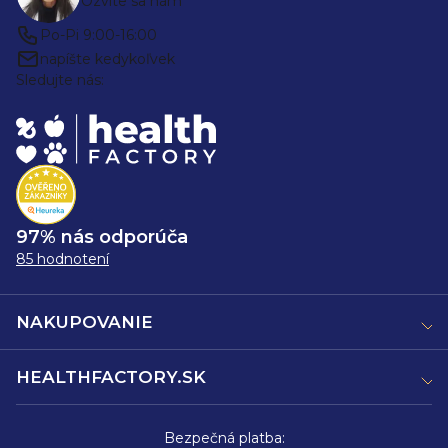
Ozvite sa nám
Po-Pi 9:00-16:00
napíšte kedykoľvek
Sledujte nás:
97% nás odporúča
85 hodnotení
NAKUPOVANIE
HEALTHFACTORY.SK
Bezpečná platba: