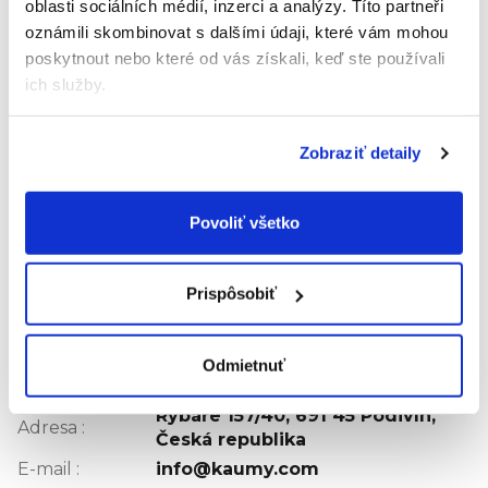
oblasti sociálních médií, inzerci a analýzy.
Títo partneři
Tuky 1,1 g
oznámili skombinovat s dalšími údaji, které vám mohou
Tuky, z toho nasýtené mastné kyseliny 0,2 g
Sacharidy 22 g
poskytnout nebo které od vás získali, keď ste používali
Sacharidy, z toho cukry 13 g
ich služby.
Vláknina 2,3 g
Bielkoviny 1,3 g
Zobraziť detaily
Soľ 0,02 g
Hodnotenie tovaru
Povoliť všetko
Buďte prvý, kto napíše príspevok k tejto položke.
Len registrovaní používatelia môžu pridávať
Prispôsobiť
hodnotenie. Prosím
prihláste sa
alebo sa
zaregistrujte
.
Výrobná
Odmietnuť
KAUMY CZECHIA s.r.o.
spoločnosť
:
Rybáře 157/40, 691 45 Podivín,
Adresa
:
Česká republika
E-mail
:
info@kaumy.com