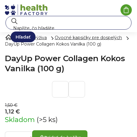
Prejsť
na
Nák
koší
obsah
Hľadať
Zdravá výživa
Ovocné kapsičky pre dospelých
DayUp Power Collagen Kokos Vanilka (100 g)
DayUp Power Collagen Kokos
Vanilka (100 g)
1,50 €
1,12 €
Skladom
(>5 ks)