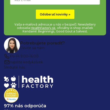
Odoberať novinky »
Vaša e-mailová adresa je u nás v bezpečí.
Newslettery
odosiela
HealthFactory.sk
,
oficiálny
e-shop
značiek
Kendamil. Beginnings, Good Gout a Salvest.
Potrebujete poradiť?
Ozvite sa nám
Po-Pi 9:00-16:00
napíšte kedykoľvek
Sledujte nás:
97% nás odporúča