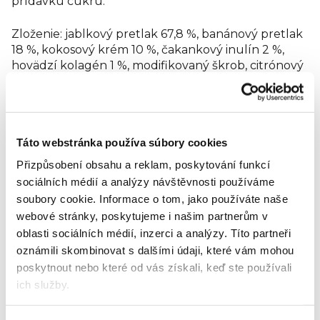
prídavku cukru.
Zloženie: jablkový pretlak 67,8 %, banánový pretlak
18 %, kokosový krém 10 %, čakankový inulín 2 %,
hovädzí kolagén 1 %, modifikovaný škrob, citrónový
koncentrát, vitamín C, prírodná vanilková aróma.
Energia 87 kcal / 364 kJ
Tuky 2,7 g
Táto webstránka používa súbory cookies
Tuky, z toho nasýtené mastné kyseliny 2,4 g
Sacharidy 14 g
Přizpůsobení obsahu a reklam, poskytování funkcí
Sacharidy, z toho cukry 11 g
sociálních médií a analýzy návštěvnosti používáme
Vláknina 4,1 g
soubory cookie.
Informace o tom, jako používáte naše
Bielkoviny 1,5 g
webové stránky, poskytujeme i našim partnerům v
Soľ 0,03 g
oblasti sociálních médií, inzerci a analýzy.
Títo partneři
Vitamín C 80 mg (100 %*)
oznámili skombinovat s dalšími údaji, které vám mohou
Hodnotenie tovaru
poskytnout nebo které od vás získali, keď ste používali
ich služby.
Buďte prvý, kto napíše príspevok k tejto položke.
Len registrovaní používatelia môžu pridávať