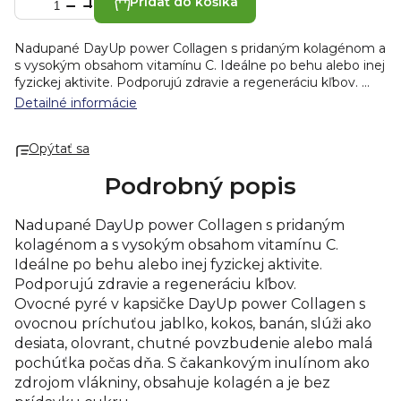
Pridať do košíka
Nadupané DayUp power Collagen s pridaným kolagénom a
s vysokým obsahom vitamínu C. Ideálne po behu alebo inej
fyzickej aktivite. Podporujú zdravie a regeneráciu kľbov.
Ovocné pyré v kapsičke DayUp power Collagen s ovocnou
Detailné informácie
príchuťou jablko, kokos, banán, slúži ako desiata, olovrant,
chutné povzbudenie alebo malá pochúťka počas dňa. S
Opýtať sa
čakankovým inulínom ako zdrojom vlákniny, obsahuje
kolagén a je bez prídavku cukru.
Zloženie: jablkový pretlak
Podrobný popis
67,8 %, banánový pretlak 18 %, kokosový krém 10 %,
čakankový inulín 2 %, hovädzí kolagén 1 %, modifikovaný
škrob, citrónový koncentrát, vitamín C, prírodná vanilková
Nadupané DayUp power Collagen s pridaným
aróma.
Energia 87 kcal / 364 kJ
kolagénom a s vysokým obsahom vitamínu C.
Tuky 2,7 g
Ideálne po behu alebo inej fyzickej aktivite.
Tuky, z toho nasýtené mastné kyseliny 2,4 g
Podporujú zdravie a regeneráciu kľbov.
Sacharidy 14 g
Sacharidy, z toho cukry 11 g
Ovocné pyré v kapsičke DayUp power Collagen s
Vláknina 4,1 g
ovocnou príchuťou jablko, kokos, banán, slúži ako
Bielkoviny 1,5 g
desiata, olovrant, chutné povzbudenie alebo malá
Soľ 0,03 g
pochúťka počas dňa. S čakankovým inulínom ako
Vitamín C 80 mg (100 %*)
zdrojom vlákniny, obsahuje kolagén a je bez