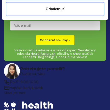
novinkách a zľavách na
Kendamil, Good Gout, Salvest,
t
Muumi Baby a Ella's Kitchen
.
Odmietnuť
i
e
Odoberať novinky »
Vaša e-mailová adresa je u nás v bezpečí.
Newslettery
odosiela
HealthFactory.sk
,
oficiálny
e-shop
značiek
Kendamil. Beginnings, Good Gout a Salvest.
Potrebujete poradiť?
Ozvite sa nám
Po-Pi 9:00-16:00
napíšte kedykoľvek
Sledujte nás: