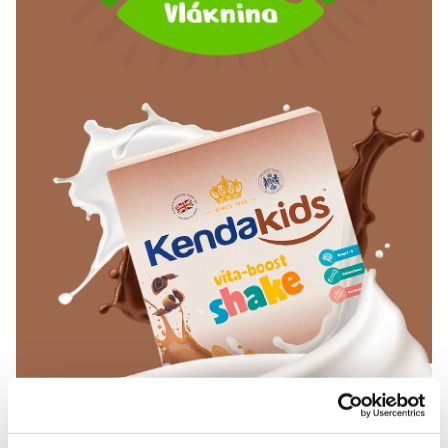
Nápoj plný mlieka a živín, vďaka ktorým podporíte