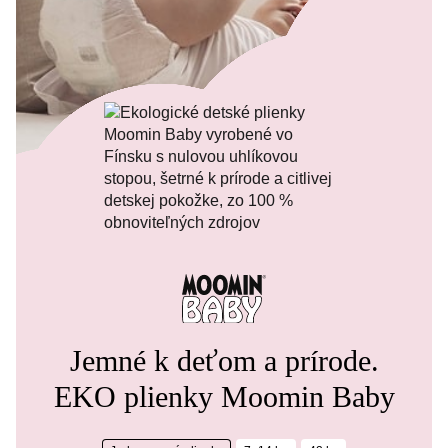
Ak je pokožka veľmi podráždená a červená,
odporúčame vyhľadať lekára, aby sa predišlo
možnej infekcii.
Jemné k deťom a prírode.
EKO plienky Moomin Baby