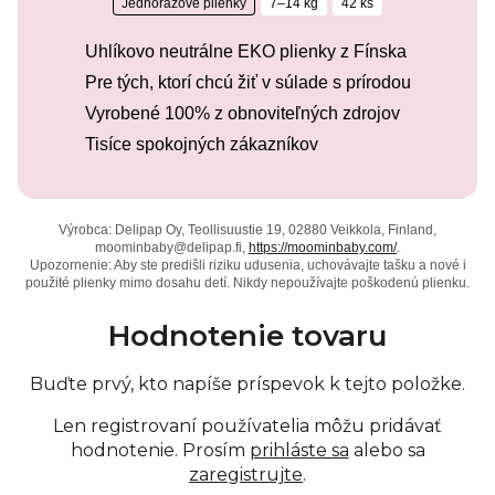
Jednorazové plienky
7–14 kg
42 ks
Uhlíkovo neutrálne EKO plienky z Fínska
Pre tých, ktorí chcú žiť v súlade s prírodou
Vyrobené 100% z obnoviteľných zdrojov
Tisíce spokojných zákazníkov
Výrobca: Delipap Oy, Teollisuustie 19, 02880 Veikkola, Finland,
moominbaby@delipap.fi,
https://moominbaby.com/
.
Upozornenie: Aby ste predišli riziku udusenia, uchovávajte tašku a nové i
použité plienky mimo dosahu detí. Nikdy nepoužívajte poškodenú plienku.
Hodnotenie tovaru
Buďte prvý, kto napíše príspevok k tejto položke.
Len registrovaní používatelia môžu pridávať
hodnotenie. Prosím
prihláste sa
alebo sa
zaregistrujte
.