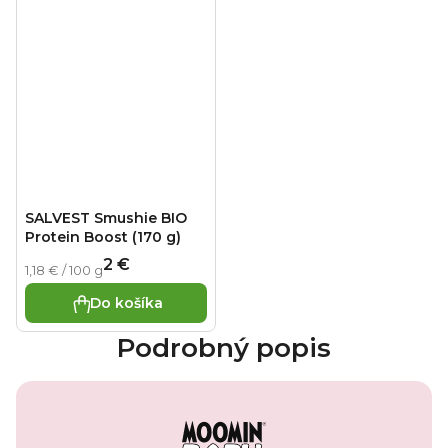
SALVEST Smushie BIO
Protein Boost (170 g)
2 €
Jednotková cena:
1,18 € / 100 g
Do košíka
Podrobný popis