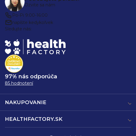
Ozvite sa nám
Po-Pi 9:00-16:00
napíšte kedykoľvek
Sledujte nás:
97% nás odporúča
85 hodnotení
NAKUPOVANIE
HEALTHFACTORY.SK