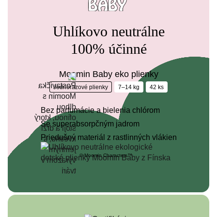
Uhlíkovo neutrálne
100% účinné
Moomin Baby eko plienky
Jednorazové plienky
7–14 kg
42 ks
Bez parfumácie a bielenia chlórom
Se superabsorpčným jadrom
Priedušný materiál z rastlinných vlákien
© Moomin Characters™