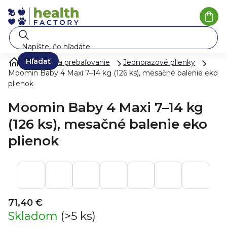
Prejsť na obsah
Náku
Hľadať
Plienky a prebaľovanie
Jednorazové plienky
Moomin Baby 4 Maxi 7–14 kg (126 ks), mesačné balenie eko
plienok
Moomin Baby 4 Maxi 7–14 kg
(126 ks), mesačné balenie eko
plienok
71,40 €
Skladom
(>5 ks)