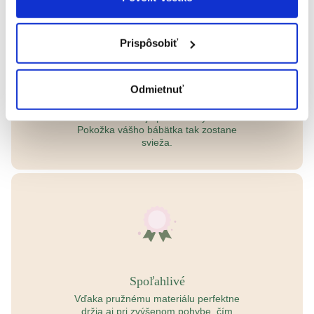
Prispôsobiť
Šetrné k pokožke
Odmietnuť
Vyrobené z priedušných materiálov,
ktoré umožňujú pokožke dýchať.
Pokožka vášho bábätka tak zostane
svieža.
Spoľahlivé
Vďaka pružnému materiálu perfektne
držia aj pri zvýšenom pohybe, čím