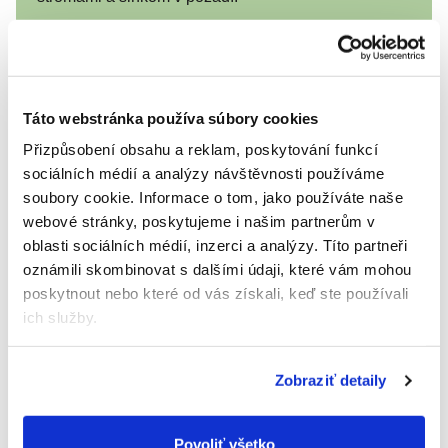
Táto webstránka používa súbory cookies
Přizpůsobení obsahu a reklam, poskytování funkcí
sociálních médií a analýzy návštěvnosti používáme
soubory cookie.
Informace o tom, jako používáte naše
webové stránky, poskytujeme i našim partnerům v
oblasti sociálních médií, inzerci a analýzy.
Títo partneři
oznámili skombinovat s dalšími údaji, které vám mohou
poskytnout nebo které od vás získali, keď ste používali
Bezpečné
ich služby.
Žiadne pridané chemikálie, ako je
chlór, parfumy alebo glyfosáty, ktoré
by mohli dráždiť citlivú detskú
pokožku.
Zobraziť detaily
Povoliť všetko