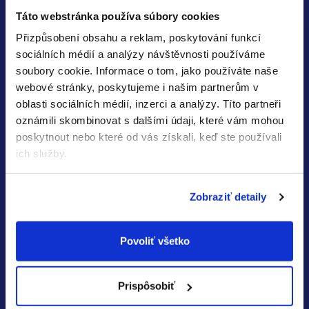
t
Muumi Baby a Ella's Kitchen
.
Táto webstránka používa súbory cookies
i
Přizpůsobení obsahu a reklam, poskytování funkcí
sociálních médií a analýzy návštěvnosti používáme
e
soubory cookie.
Informace o tom, jako používáte naše
webové stránky, poskytujeme i našim partnerům v
oblasti sociálních médií, inzerci a analýzy.
Títo partneři
Odoberať novinky »
oznámili skombinovat s dalšími údaji, které vám mohou
Vaša e-mailová adresa je u nás v bezpečí.
Newslettery
poskytnout nebo které od vás získali, keď ste používali
odosiela
HealthFactory.sk
,
oficiálny
e-shop
značiek
ich služby.
Kendamil. Beginnings, Good Gout a Salvest.
Potrebujete poradiť?
Zobraziť detaily
Ozvite sa nám
Po-Pi 9:00-16:00
napíšte kedykoľvek
Povoliť všetko
Sledujte nás:
Prispôsobiť