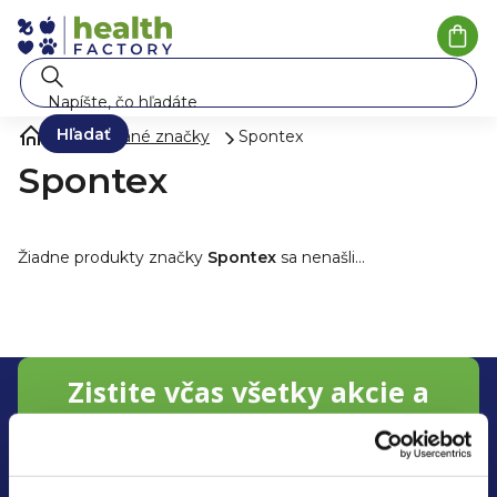
Prejsť
na
Nák
koší
obsah
Hľadať
Predávané značky
Spontex
Spontex
Žiadne produkty značky
Spontex
sa nenašli...
Z
Zistite včas všetky akcie a
á
zľavy
p
Prihláste sa k nášmu newsletteru a neunikne Vám nič o
ä
novinkách a zľavách na
Kendamil, Good Gout, Salvest,