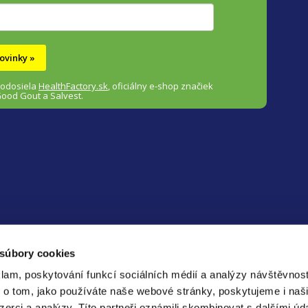
ovinky »
 odosiela
HealthFactory.sk
,
oficiálny
e-shop
značiek
Good Gout a Salvest.
 súbory cookies
lam, poskytování funkcí sociálních médií a analýzy návštěvnos
Bezp
platb
 o tom, jako používáte naše webové stránky, poskytujeme i naš
nzerci a analýzy.
Títo partneři oznámili skombinovat s dalšími úd