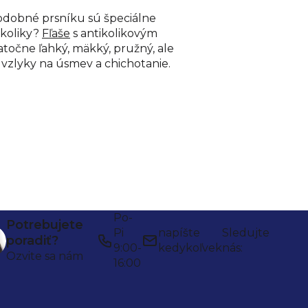
 podobné prsníku sú špeciálne
 koliky?
Fľaše
s antikolikovým
atočne ľahký, mäkký, pružný, ale
vzlyky na úsmev a chichotanie.
Po-
Potrebujete
Pi
napíšte
Sledujte
poradiť?
9:00-
kedykoľvek
nás:
Ozvite sa nám
16:00