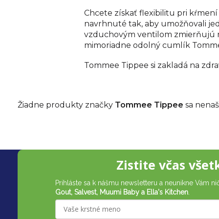
Chcete získať flexibilitu pri kŕme
navrhnuté tak, aby umožňovali je
vzduchovým ventilom zmierňujú nep
mimoriadne odolný cumlík Tommee 
Tommee Tippee si zakladá na zdrav
Žiadne produkty značky
Tommee Tippee
sa nenašli
Z
Zistite včas všet
á
Prihláste sa k nášmu newsletteru a neunikne Vám ni
p
Gout, Salvest, Muumi Baby a Ella's Kitchen
.
ä