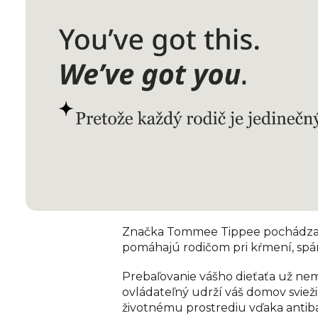
Značka Tommee Tippee pochádza z V
pomáhajú rodičom pri kŕmení, spánk
Prebaľovanie vášho dieťaťa už nem
ovládateľný udrží váš domov svieži
životnému prostrediu vďaka antib