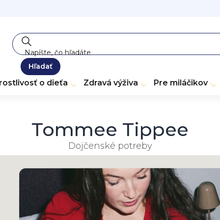
Hľadať
rostlivosť o dieťa
Zdravá výživa
Pre miláčikov
Tommee Tippee
Dojčenské potreby