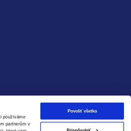
Povoliť všetko
ti používáme
ečná
Spoľahlivá
a:
doprava:
im partnerům v
Prispôsobiť
aji, které vám