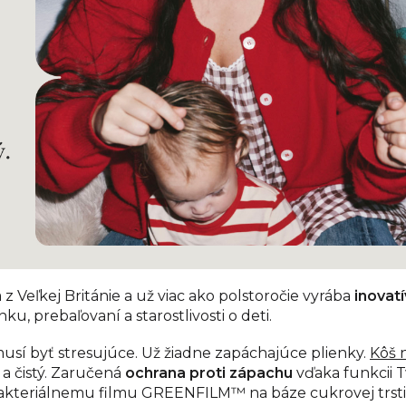
eľkej Británie a už viac ako polstoročie vyrába
inovat
u, prebaľovaní a starostlivosti o deti.
usí byť stresujúce. Už žiadne zapáchajúce plienky.
Kôš 
 a čistý. Zaručená
ochrana proti zápachu
vďaka funkcii Tw
akteriálnemu filmu GREENFILM™️ na báze cukrovej trsti