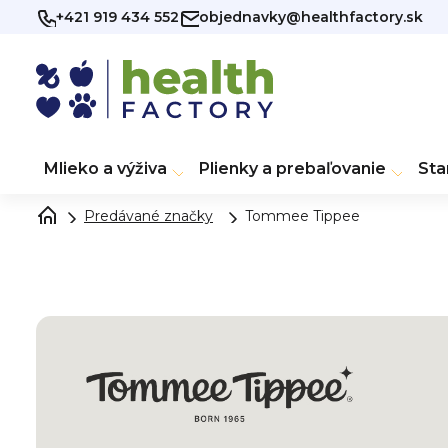
Prejsť
+421 919 434 552
objednavky@healthfactory.sk
na
obsah
Mlieko a výživa
Plienky a prebaľovanie
Sta
Predávané značky
Tommee Tippee