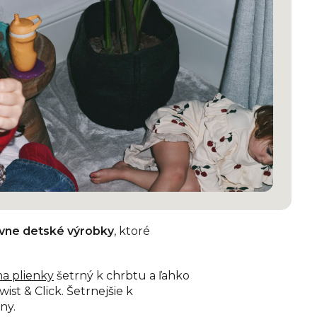
ívne detské výrobky
, ktoré
na plienky
šetrný k chrbtu a ľahko
ist & Click. Šetrnejšie k
ny.