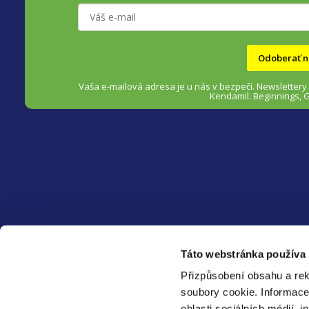
t
i
Odoberať n
e
Vaša e-mailová adresa je u nás v bezpečí.
Newslettery
Kendamil. Beginnings, 
HEALTHFACTORY.SK
Táto webstránka používa
O nás
Přizpůsobení obsahu a rek
Blog ❀
soubory cookie.
Informace
Spolupracujte s námi
oblasti sociálních médií, i