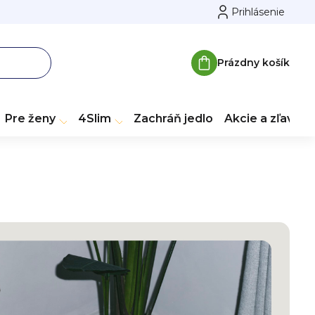
Prihlásenie
Prázdny košík
Nákupný
košík
Pre ženy
4Slim
Zachráň jedlo
Akcie a zľavy